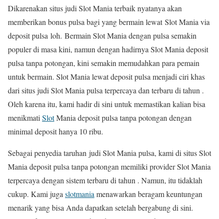
Dikarenakan situs judi Slot Mania terbaik nyatanya akan
memberikan bonus pulsa bagi yang bermain lewat Slot Mania via
deposit pulsa loh. Bermain Slot Mania dengan pulsa semakin
populer di masa kini, namun dengan hadirnya Slot Mania deposit
pulsa tanpa potongan, kini semakin memudahkan para pemain
untuk bermain. Slot Mania lewat deposit pulsa menjadi ciri khas
dari situs judi Slot Mania pulsa terpercaya dan terbaru di tahun .
Oleh karena itu, kami hadir di sini untuk memastikan kalian bisa
menikmati
Slot
Mania deposit pulsa tanpa potongan dengan
minimal deposit hanya 10 ribu.
Sebagai penyedia taruhan judi Slot Mania pulsa, kami di situs Slot
Mania deposit pulsa tanpa potongan memiliki provider Slot Mania
terpercaya dengan sistem terbaru di tahun . Namun, itu tidaklah
cukup. Kami juga
slotmania
menawarkan beragam keuntungan
menarik yang bisa Anda dapatkan setelah bergabung di sini.