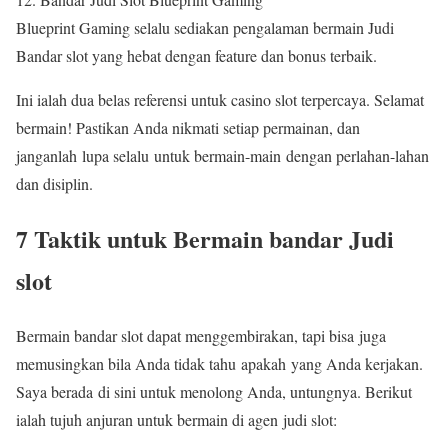
Blueprint Gaming selalu sediakan pengalaman bermain Judi
Bandar slot yang hebat dengan feature dan bonus terbaik.
Ini ialah dua belas referensi untuk casino slot terpercaya. Selamat
bermain! Pastikan Anda nikmati setiap permainan, dan
janganlah lupa selalu untuk bermain-main dengan perlahan-lahan
dan disiplin.
7 Taktik untuk Bermain bandar Judi
slot
Bermain bandar slot dapat menggembirakan, tapi bisa juga
memusingkan bila Anda tidak tahu apakah yang Anda kerjakan.
Saya berada di sini untuk menolong Anda, untungnya. Berikut
ialah tujuh anjuran untuk bermain di agen judi slot: