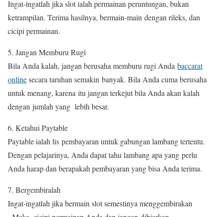
Ingat-ingatlah jika slot ialah permainan peruntungan, bukan
ketrampilan. Terima hasilnya, bermain-main dengan rileks, dan
cicipi permainan.
5. Jangan Memburu Rugi
Bila Anda kalah, jangan berusaha memburu rugi Anda
baccarat
online
secara taruhan semakin banyak. Bila Anda cuma berusaha
untuk menang, karena itu jangan terkejut bila Anda akan kalah
dengan jumlah yang lebih besar.
6. Ketahui Paytable
Paytable ialah lis pembayaran untuk gabungan lambang tertentu.
Dengan pelajarinya, Anda dapat tahu lambang apa yang perlu
Anda harap dan berapakah pembayaran yang bisa Anda terima.
7. Bergembiralah
Ingat-ingatlah jika bermain slot semestinya menggembirakan
. Maka, cicipi permainan Anda dan jangan dibiarkan