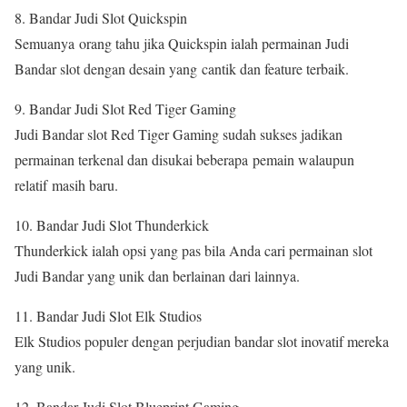
8. Bandar Judi Slot Quickspin
Semuanya orang tahu jika Quickspin ialah permainan Judi
Bandar slot dengan desain yang cantik dan feature terbaik.
9. Bandar Judi Slot Red Tiger Gaming
Judi Bandar slot Red Tiger Gaming sudah sukses jadikan
permainan terkenal dan disukai beberapa pemain walaupun
relatif masih baru.
10. Bandar Judi Slot Thunderkick
Thunderkick ialah opsi yang pas bila Anda cari permainan slot
Judi Bandar yang unik dan berlainan dari lainnya.
11. Bandar Judi Slot Elk Studios
Elk Studios populer dengan perjudian bandar slot inovatif mereka
yang unik.
12. Bandar Judi Slot Blueprint Gaming