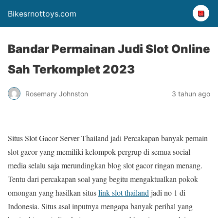
Bikesrnottoys.com
Bandar Permainan Judi Slot Online
Sah Terkomplet 2023
Rosemary Johnston
3 tahun ago
Situs Slot Gacor Server Thailand jadi Percakapan banyak pemain
slot gacor yang memiliki kelompok pergrup di semua social
media selalu saja merundingkan blog slot gacor ringan menang.
Tentu dari percakapan soal yang begitu mengaktualkan pokok
omongan yang hasilkan situs
link slot thailand
jadi no 1 di
Indonesia. Situs asal inputnya mengapa banyak perihal yang