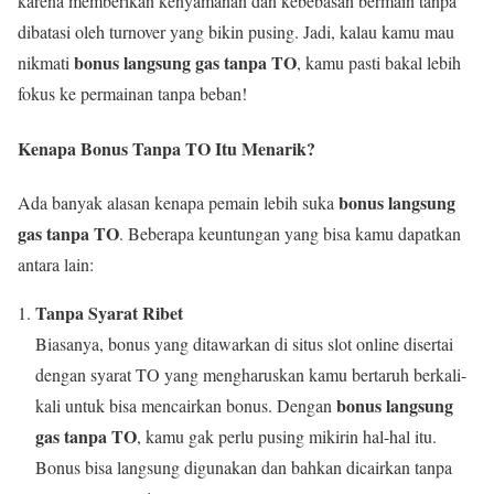
karena memberikan kenyamanan dan kebebasan bermain tanpa
dibatasi oleh turnover yang bikin pusing. Jadi, kalau kamu mau
bonus langsung gas tanpa TO
nikmati
, kamu pasti bakal lebih
fokus ke permainan tanpa beban!
Kenapa Bonus Tanpa TO Itu Menarik?
bonus langsung
Ada banyak alasan kenapa pemain lebih suka
gas tanpa TO
. Beberapa keuntungan yang bisa kamu dapatkan
antara lain:
Tanpa Syarat Ribet
Biasanya, bonus yang ditawarkan di situs slot online disertai
dengan syarat TO yang mengharuskan kamu bertaruh berkali-
bonus langsung
kali untuk bisa mencairkan bonus. Dengan
gas tanpa TO
, kamu gak perlu pusing mikirin hal-hal itu.
Bonus bisa langsung digunakan dan bahkan dicairkan tanpa