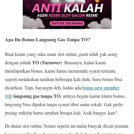
Apa Itu Bonus Langsung Gas Tanpa TO?
Buat kamu yang suka main slot online, pasti udah gak asing
TO (Turnover)
dengan istilah
. Biasanya, kalau kamu
mendapatkan bonus, kamu harus memenuhi syarat tertentu,
seperti melakukan taruhan beberapa kali dulu, baru bonus bisa
dicairkan. Tapi, bayangin deh, kalau ada
bonus new member
langsung gas tanpa TO
100
, artinya begitu kamu klaim bonus,
langsung bisa dipakai tanpa syarat ribet sama sekali. Gak perlu
pusing mikirin harus taruhan berapa kali. Asik banget, kan?
Di dunia slot online, bonus seperti ini mulai banyak dicari pemain