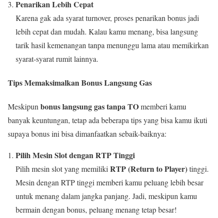
Penarikan Lebih Cepat
Karena gak ada syarat turnover, proses penarikan bonus jadi
lebih cepat dan mudah. Kalau kamu menang, bisa langsung
tarik hasil kemenangan tanpa menunggu lama atau memikirkan
syarat-syarat rumit lainnya.
Tips Memaksimalkan Bonus Langsung Gas
bonus langsung gas tanpa TO
Meskipun
memberi kamu
banyak keuntungan, tetap ada beberapa tips yang bisa kamu ikuti
supaya bonus ini bisa dimanfaatkan sebaik-baiknya:
Pilih Mesin Slot dengan RTP Tinggi
RTP (Return to Player)
Pilih mesin slot yang memiliki
tinggi.
Mesin dengan RTP tinggi memberi kamu peluang lebih besar
untuk menang dalam jangka panjang. Jadi, meskipun kamu
bermain dengan bonus, peluang menang tetap besar!