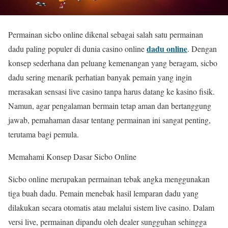
Permainan sicbo online dikenal sebagai salah satu permainan
dadu online
dadu paling populer di dunia casino online
. Dengan
konsep sederhana dan peluang kemenangan yang beragam, sicbo
dadu sering menarik perhatian banyak pemain yang ingin
merasakan sensasi live casino tanpa harus datang ke kasino fisik.
Namun, agar pengalaman bermain tetap aman dan bertanggung
jawab, pemahaman dasar tentang permainan ini sangat penting,
terutama bagi pemula.
Memahami Konsep Dasar Sicbo Online
Sicbo online merupakan permainan tebak angka menggunakan
tiga buah dadu. Pemain menebak hasil lemparan dadu yang
dilakukan secara otomatis atau melalui sistem live casino. Dalam
versi live, permainan dipandu oleh dealer sungguhan sehingga