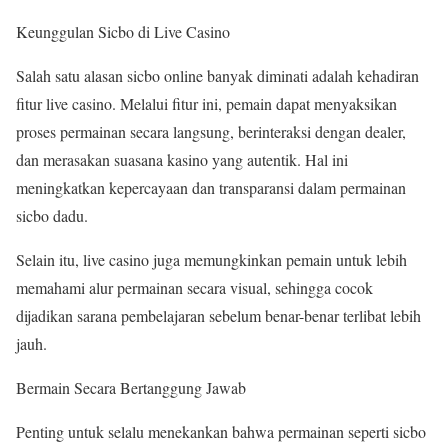
Keunggulan Sicbo di Live Casino
Salah satu alasan sicbo online banyak diminati adalah kehadiran
fitur live casino. Melalui fitur ini, pemain dapat menyaksikan
proses permainan secara langsung, berinteraksi dengan dealer,
dan merasakan suasana kasino yang autentik. Hal ini
meningkatkan kepercayaan dan transparansi dalam permainan
sicbo dadu.
Selain itu, live casino juga memungkinkan pemain untuk lebih
memahami alur permainan secara visual, sehingga cocok
dijadikan sarana pembelajaran sebelum benar-benar terlibat lebih
jauh.
Bermain Secara Bertanggung Jawab
Penting untuk selalu menekankan bahwa permainan seperti sicbo