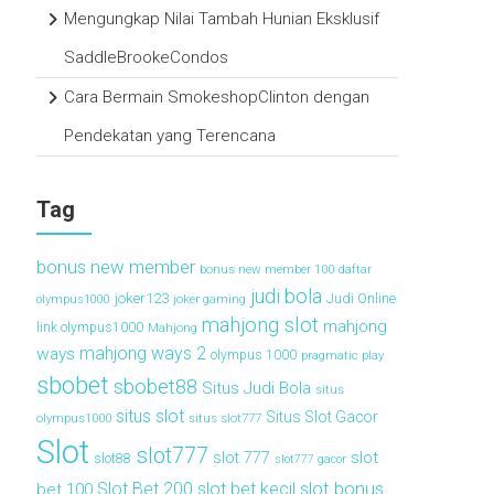
Mengungkap Nilai Tambah Hunian Eksklusif
SaddleBrookeCondos
Cara Bermain SmokeshopClinton dengan
Pendekatan yang Terencana
Tag
bonus new member
bonus new member 100
daftar
judi bola
joker123
Judi Online
joker gaming
olympus1000
mahjong slot
mahjong
link olympus1000
Mahjong
mahjong ways 2
ways
olympus 1000
pragmatic play
sbobet
sbobet88
Situs Judi Bola
situs
situs slot
Situs Slot Gacor
olympus1000
situs slot777
Slot
slot777
slot
slot 777
slot88
slot777 gacor
Slot Bet 200
slot bet kecil
slot bonus
bet 100