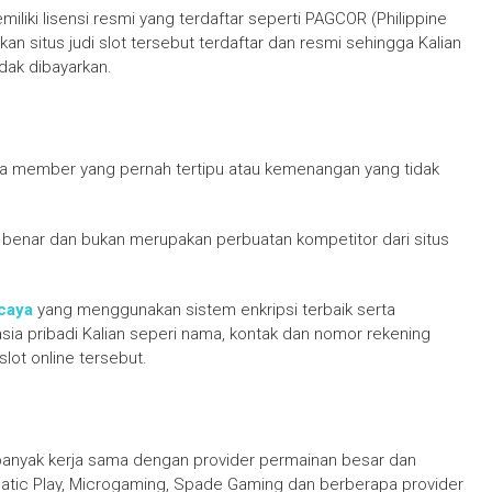
miliki lisensi resmi yang terdaftar seperti PAGCOR (Philippine
situs judi slot tersebut terdaftar dan resmi sehingga Kalian
idak dibayarkan.
h ada member yang pernah tertipu atau kemenangan yang tidak
t benar dan bukan merupakan perbuatan kompetitor dari situs
rcaya
yang menggunakan sistem enkripsi terbaik serta
sia pribadi Kalian seperi nama, kontak dan nomor rekening
slot online tersebut.
i banyak kerja sama dengan provider permainan besar dan
matic Play, Microgaming, Spade Gaming dan berberapa provider