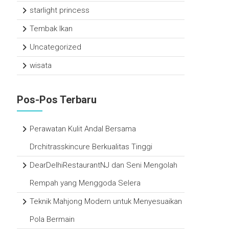
starlight princess
Tembak Ikan
Uncategorized
wisata
Pos-Pos Terbaru
Perawatan Kulit Andal Bersama
Drchitrasskincure Berkualitas Tinggi
DearDelhiRestaurantNJ dan Seni Mengolah
Rempah yang Menggoda Selera
Teknik Mahjong Modern untuk Menyesuaikan
Pola Bermain