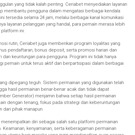
gulan yang tidak kalah penting. Ceriabet menyediakan layanan
siap membantu pengguna dalam mengatasi berbagai kendala
 tersedia selama 24 jam, melalui berbagai kanal komunikasi
anya layanan pelanggan yang handal, para pemain merasa lebih
platform ini.
si rutin, Ceriabet juga memberikan program loyalitas yang
us pendaftaran, bonus deposit, serta promosi harian dan
an keuntungan para pengguna. Program ini tidak hanya
gi pemain untuk terus aktif dan berpartisipasi dalam berbagai
ay yang dipegang teguh. Sistem permainan yang digunakan telah
ingga hasil permainan benar-benar acak dan tidak dapat
mber Generator) menjamin bahwa setiap hasil permainan
main dengan tenang, fokus pada strategi dan keberuntungan
n dari pihak manapun.
h menempatkan diri sebagai salah satu platform permainan
esia. Keamanan, kenyamanan, serta keberagaman permainan