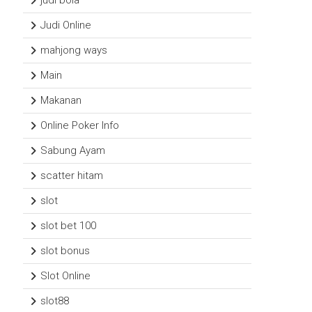
judi bola
Judi Online
mahjong ways
Main
Makanan
Online Poker Info
Sabung Ayam
scatter hitam
slot
slot bet 100
slot bonus
Slot Online
slot88