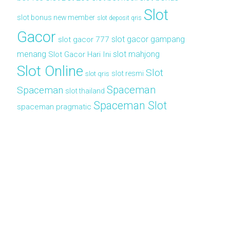
Slot
slot bonus new member
slot deposit qris
Gacor
slot gacor gampang
slot gacor 777
menang
slot mahjong
Slot Gacor Hari Ini
Slot Online
Slot
slot qris
slot resmi
Spaceman
Spaceman
slot thailand
Spaceman Slot
spaceman pragmatic