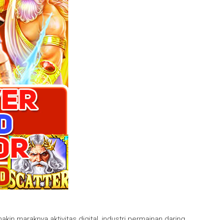
n maraknya aktivitas digital, industri permainan daring