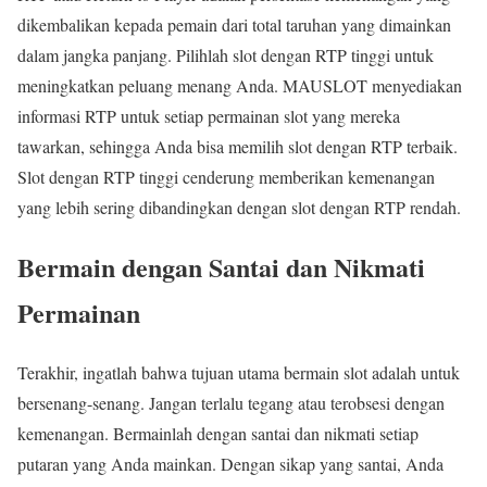
dikembalikan kepada pemain dari total taruhan yang dimainkan
dalam jangka panjang. Pilihlah slot dengan RTP tinggi untuk
meningkatkan peluang menang Anda. MAUSLOT menyediakan
informasi RTP untuk setiap permainan slot yang mereka
tawarkan, sehingga Anda bisa memilih slot dengan RTP terbaik.
Slot dengan RTP tinggi cenderung memberikan kemenangan
yang lebih sering dibandingkan dengan slot dengan RTP rendah.
Bermain dengan Santai dan Nikmati
Permainan
Terakhir, ingatlah bahwa tujuan utama bermain slot adalah untuk
bersenang-senang. Jangan terlalu tegang atau terobsesi dengan
kemenangan. Bermainlah dengan santai dan nikmati setiap
putaran yang Anda mainkan. Dengan sikap yang santai, Anda