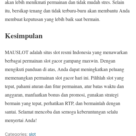
akan lebih menikmati permainan dan tidak mudah stres. Selain
itu, bersikap tenang dan tidak terburu-buru akan membantu Anda
membuat keputusan yang lebih baik saat bermain.
Kesimpulan
MAUSLOT adalah situs slot resmi Indonesia yang menawarkan
berbagai permainan slot gacor gampang maxwin. Dengan
mengikuti panduan di atas, Anda dapat meningkatkan peluang
memenangkan permainan slot gacor hari ini. Pilihlah slot yang
tepat, pahami aturan dan fitur permainan, atur batas waktu dan
anggaran, manfaatkan bonus dan promosi, gunakan strategi
bermain yang tepat, perhatikan RTP, dan bermainlah dengan
santai. Selamat mencoba dan semoga keberuntungan selalu
menyertai Anda!
Categories:
slot