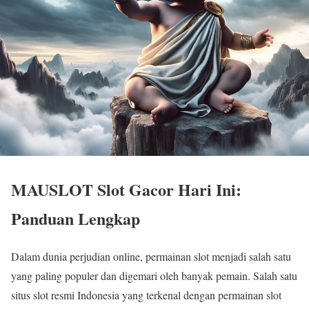
MAUSLOT Slot Gacor Hari Ini:
Panduan Lengkap
Dalam dunia perjudian online, permainan slot menjadi salah satu
yang paling populer dan digemari oleh banyak pemain. Salah satu
situs slot resmi Indonesia yang terkenal dengan permainan slot