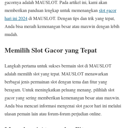
gacornya adalah MAUSLOT. Pada artikel ini, kami akan
memberikan panduan lengkap untuk memenangkan
slot gacor
hari ini 2024
di MAUSLOT. Dengan tips dan trik yang tepat,
Anda bisa meraih kemenangan besar atau maxwin dengan lebih
mudah.
Memilih Slot Gacor yang Tepat
Langkah pertama untuk sukses bermain slot di MAUSLOT
adalah memilih slot yang tepat. MAUSLOT menawarkan
berbagai jenis permainan slot dengan tema dan fitur yang
beragam. Untuk meningkatkan peluang menang, pilihlah slot
gacor yang sering memberikan kemenangan besar atau maxwin.
Anda bisa mencari informasi mengenai slot gacor hari ini melalui
ulasan pemain lain atau forum-forum perjudian online.