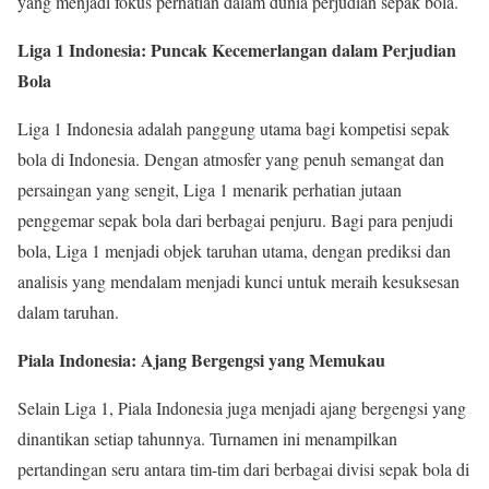
yang menjadi fokus perhatian dalam dunia perjudian sepak bola.
Liga 1 Indonesia: Puncak Kecemerlangan dalam Perjudian
Bola
Liga 1 Indonesia adalah panggung utama bagi kompetisi sepak
bola di Indonesia. Dengan atmosfer yang penuh semangat dan
persaingan yang sengit, Liga 1 menarik perhatian jutaan
penggemar sepak bola dari berbagai penjuru. Bagi para penjudi
bola, Liga 1 menjadi objek taruhan utama, dengan prediksi dan
analisis yang mendalam menjadi kunci untuk meraih kesuksesan
dalam taruhan.
Piala Indonesia: Ajang Bergengsi yang Memukau
Selain Liga 1, Piala Indonesia juga menjadi ajang bergengsi yang
dinantikan setiap tahunnya. Turnamen ini menampilkan
pertandingan seru antara tim-tim dari berbagai divisi sepak bola di