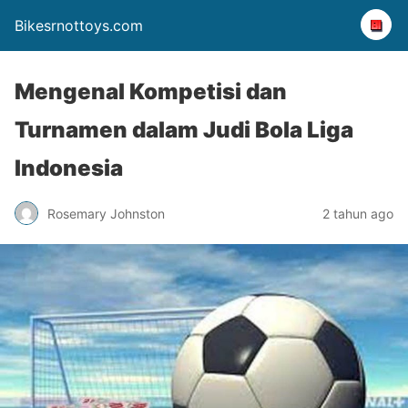
Bikesrnottoys.com
Mengenal Kompetisi dan
Turnamen dalam Judi Bola Liga
Indonesia
Rosemary Johnston
2 tahun ago