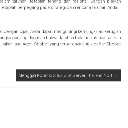
alam taruhan, tetaplah tenang dan rasional. Jangan biarkan
etaplah berpegang pada strategi dan rencana taruhan Anda.
t dengan bijak, Anda dapat mengurangi kemungkinan kerugian
ngka panjang. Ingatlah bahwa taruhan bola adalah hiburan dan
nakan jasa Agen Sbobet yang terpercaya untuk daftar Sbobet
Menggali Potensi Situs Slot Server Thailand No 1
→