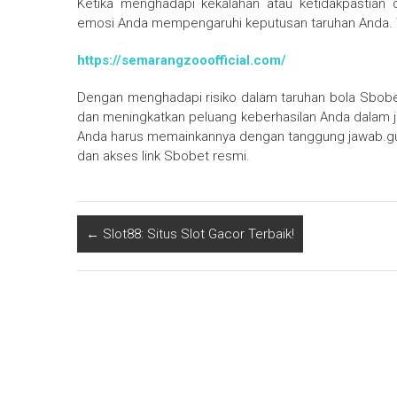
Ketika menghadapi kekalahan atau ketidakpastian d
emosi Anda mempengaruhi keputusan taruhan Anda. T
https://semarangzooofficial.com/
Dengan menghadapi risiko dalam taruhan bola Sbobe
dan meningkatkan peluang keberhasilan Anda dalam ja
Anda harus memainkannya dengan tanggung jawab.gu
dan akses link Sbobet resmi.
←
Slot88: Situs Slot Gacor Terbaik!