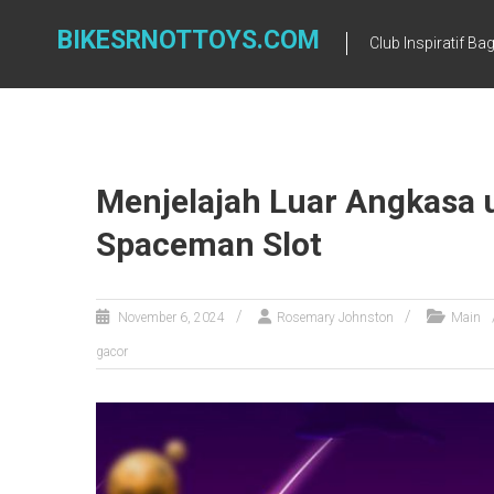
Skip
to
BIKESRNOTTOYS.COM
Club Inspiratif Ba
content
Menjelajah Luar Angkasa 
Spaceman Slot
November 6, 2024
Rosemary Johnston
Main
gacor