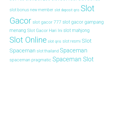
Slot
slot bonus new member
slot deposit qris
Gacor
slot gacor gampang
slot gacor 777
menang
slot mahjong
Slot Gacor Hari Ini
Slot Online
Slot
slot qris
slot resmi
Spaceman
Spaceman
slot thailand
Spaceman Slot
spaceman pragmatic