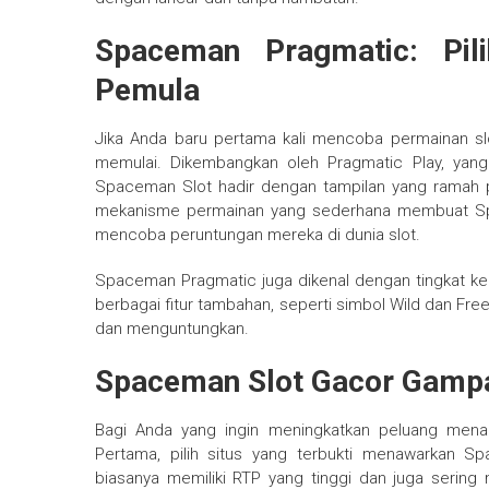
Spaceman Pragmatic: Pil
Pemula
Jika Anda baru pertama kali mencoba permainan sl
memulai. Dikembangkan oleh Pragmatic Play, yang 
Spaceman Slot hadir dengan tampilan yang ramah
mekanisme permainan yang sederhana membuat Spa
mencoba peruntungan mereka di dunia slot.
Spaceman Pragmatic juga dikenal dengan tingkat k
berbagai fitur tambahan, seperti simbol Wild dan Fr
dan menguntungkan.
Spaceman Slot Gacor Gampa
Bagi Anda yang ingin meningkatkan peluang menan
Pertama, pilih situs yang terbukti menawarkan 
biasanya memiliki RTP yang tinggi dan juga seri