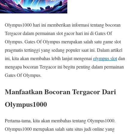
Olympus1000 hari ini memberikan informasi tentang bocoran
Tergacor dalam permainan slot gacor hari ini di Gates Of
Olympus. Gates Of Olympus merupakan salah satu game slot
pragmatis tertinggi yang sedang populer saat ini. Dalam artikel
ini, kita akan membahas lebih lanjut mengenai
olympus slot
dan
mengapa bocoran Tergacor ini begitu penting dalam permainan
Gates Of Olympus.
Manfaatkan Bocoran Tergacor Dari
Olympus1000
Pertama-tama, kita akan membahas tentang Olympus1000.
Olympus1000 merupakan salah satu situs judi online yang