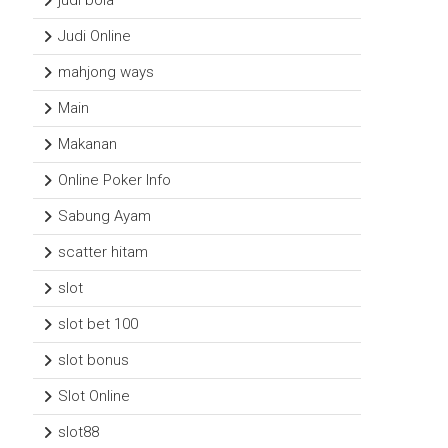
judi bola
Judi Online
mahjong ways
Main
Makanan
Online Poker Info
Sabung Ayam
scatter hitam
slot
slot bet 100
slot bonus
Slot Online
slot88