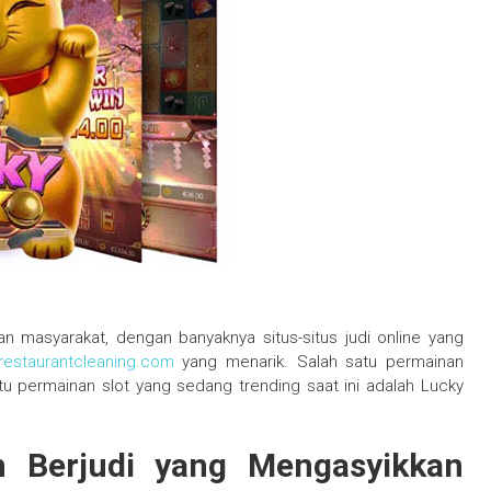
an masyarakat, dengan banyaknya situs-situs judi online yang
restaurantcleaning.com
yang menarik. Salah satu permainan
tu permainan slot yang sedang trending saat ini adalah Lucky
 Berjudi yang Mengasyikkan