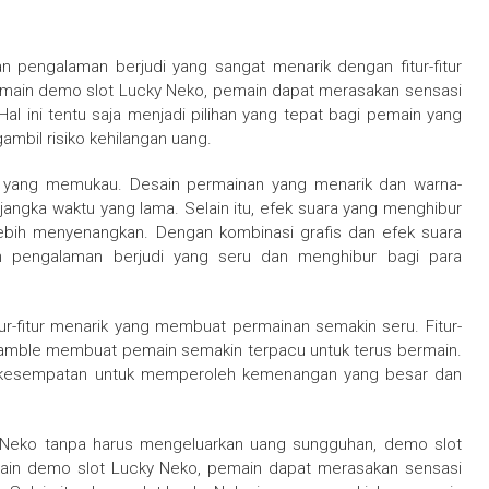
 pengalaman berjudi yang sangat menarik dengan fitur-fitur
main demo slot Lucky Neko, pemain dapat merasakan sensasi
l ini tentu saja menjadi pilihan yang tepat bagi pemain yang
mbil risiko kehilangan uang.
is yang memukau. Desain permainan yang menarik dan warna-
ngka waktu yang lama. Selain itu, efek suara yang menghibur
ebih menyenangkan. Dengan kombinasi grafis dan efek suara
 pengalaman berjudi yang seru dan menghibur bagi para
tur-fitur menarik yang membuat permainan semakin seru. Fitur-
ur gamble membuat pemain semakin terpacu untuk terus bermain.
iki kesempatan untuk memperoleh kemenangan yang besar dan
 Neko tanpa harus mengeluarkan uang sungguhan, demo slot
main demo slot Lucky Neko, pemain dapat merasakan sensasi