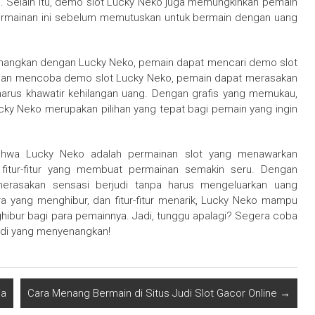
g. Selain itu, demo slot Lucky Neko juga memungkinkan pemain
ermainan ini sebelum memutuskan untuk bermain dengan uang
nangkan dengan Lucky Neko, pemain dapat mencari demo slot
Dengan mencoba demo slot Lucky Neko, pemain dapat merasakan
harus khawatir kehilangan uang. Dengan grafis yang memukau,
Lucky Neko merupakan pilihan yang tepat bagi pemain yang ingin
bahwa Lucky Neko adalah permainan slot yang menawarkan
fitur-fitur yang membuat permainan semakin seru. Dengan
rasakan sensasi berjudi tanpa harus mengeluarkan uang
 yang menghibur, dan fitur-fitur menarik, Lucky Neko mampu
ibur bagi para pemainnya. Jadi, tunggu apalagi? Segera coba
udi yang menyenangkan!
ia
Cara Menang Bermain di Situs Judi Slot Gacor Online
→