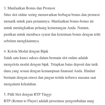
3. Manfaatkan Bonus dan Promosi
Situs slot online sering menawarkan berbagai bonus dan promosi
menarik untuk para pemainnya. Manfaatkan bonus-bonus ini
untuk meningkatkan peluang kemenangan Anda. Namun,
pastikan untuk membaca syarat dan ketentuan bonus dengan teliti
sebelum mengklaimnya.
4. Kelola Modal dengan Bijak
Salah satu kunci sukses dalam bermain slot online adalah
mengelola modal dengan bijak. Tetapkan batas deposit dan tarik
dana yang sesuai dengan kemampuan finansial Anda. Hindari
bermain dengan emosi dan jangan terlalu terbawa suasana saat
mengalami kekalahan.
5. Pilih Slot dengan RTP Tinggi
RTP (Return to Player) adalah persentase pengembalian uang