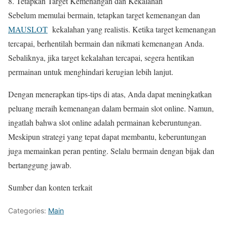
8. Tetapkan Target Kemenangan dan Kekalahan
Sebelum memulai bermain, tetapkan target kemenangan dan
MAUSLOT
kekalahan yang realistis. Ketika target kemenangan
tercapai, berhentilah bermain dan nikmati kemenangan Anda.
Sebaliknya, jika target kekalahan tercapai, segera hentikan
permainan untuk menghindari kerugian lebih lanjut.
Dengan menerapkan tips-tips di atas, Anda dapat meningkatkan
peluang meraih kemenangan dalam bermain slot online. Namun,
ingatlah bahwa slot online adalah permainan keberuntungan.
Meskipun strategi yang tepat dapat membantu, keberuntungan
juga memainkan peran penting. Selalu bermain dengan bijak dan
bertanggung jawab.
Sumber dan konten terkait
Categories:
Main