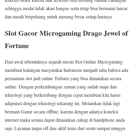
sehingga modal tidak akan hangus serta tetap bisa bermaim lancar
dan masih berpeluang untuk menang besar setiap harinya.
Slot Gacor Microgaming Drago Jewel of
Fortune
Dari awal tebentuknya sejarah mesin Slot Online Microgaming
membuat kalangan masyarakat Indonesia menjadi tahu bahwa ada
permainan slot judi online Terbaru yang bisa dimainkan secara
online. Dengan perkembangan zaman yang sudah maju dan
teknologi yang berkembang dengan cepat membuat kita harus
adapatasi dengan teknologi sekarang ini. Melainkan tidak lagi
bermain Game secara offline, karena dengan adanya koneksi
internet maka semua dapat dimainkan cukup di handphone anda
saja. Layanan tanpa off-line aktif terus dari senin sampai minggu