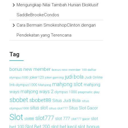
Mengungkap Nilai Tambah Hunian Eksklusif
SaddleBrookeCondos
Cara Bermain SmokeshopClinton dengan
Pendekatan yang Terencana
Tag
bonus new member
bonus new member 100
daftar
judi bola
joker123
Judi Online
joker gaming
olympus1000
mahjong slot
mahjong
link olympus1000
Mahjong
mahjong ways 2
ways
olympus 1000
pragmatic play
sbobet
sbobet88
Situs Judi Bola
situs
situs slot
Situs Slot Gacor
olympus1000
situs slot777
Slot
slot777
slot
slot 777
slot88
slot777 gacor
Slot Bet 200
slot bet kecil
slot bonus
bet 100