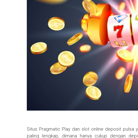
Situs Pragmatic Play dan slot online deposit pulsa 
paling lengkap, dimana hanya cukup dengan dep