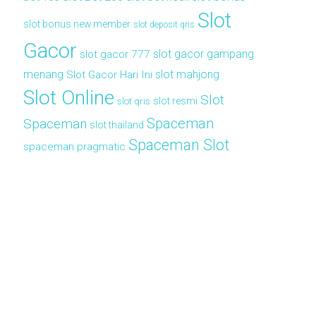
Slot
slot bonus new member
slot deposit qris
Gacor
slot gacor gampang
slot gacor 777
menang
slot mahjong
Slot Gacor Hari Ini
Slot Online
Slot
slot qris
slot resmi
Spaceman
Spaceman
slot thailand
Spaceman Slot
spaceman pragmatic