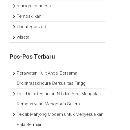
starlight princess
Tembak Ikan
Uncategorized
wisata
Pos-Pos Terbaru
Perawatan Kulit Andal Bersama
Drchitrasskincure Berkualitas Tinggi
DearDelhiRestaurantNJ dan Seni Mengolah
Rempah yang Menggoda Selera
Teknik Mahjong Modern untuk Menyesuaikan
Pola Bermain