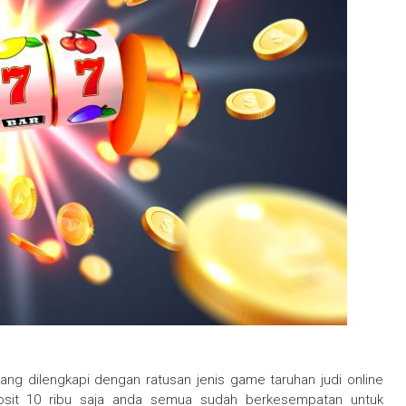
yang dilengkapi dengan ratusan jenis game taruhan judi online
osit 10 ribu saja anda semua sudah berkesempatan untuk