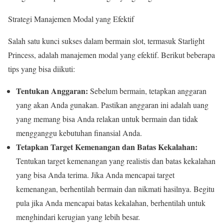
Strategi Manajemen Modal yang Efektif
Salah satu kunci sukses dalam bermain slot, termasuk Starlight
Princess, adalah manajemen modal yang efektif. Berikut beberapa
tips yang bisa diikuti:
Tentukan Anggaran:
Sebelum bermain, tetapkan anggaran
yang akan Anda gunakan. Pastikan anggaran ini adalah uang
yang memang bisa Anda relakan untuk bermain dan tidak
mengganggu kebutuhan finansial Anda.
Tetapkan Target Kemenangan dan Batas Kekalahan:
Tentukan target kemenangan yang realistis dan batas kekalahan
yang bisa Anda terima. Jika Anda mencapai target
kemenangan, berhentilah bermain dan nikmati hasilnya. Begitu
pula jika Anda mencapai batas kekalahan, berhentilah untuk
menghindari kerugian yang lebih besar.