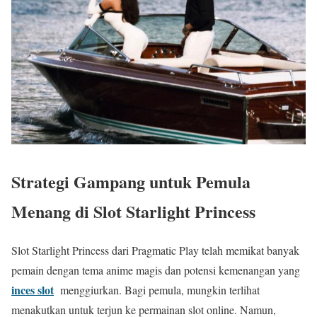
Strategi Gampang untuk Pemula
Menang di Slot Starlight Princess
Slot Starlight Princess dari Pragmatic Play telah memikat banyak
pemain dengan tema anime magis dan potensi kemenangan yang
inces slot
menggiurkan. Bagi pemula, mungkin terlihat
menakutkan untuk terjun ke permainan slot online. Namun,