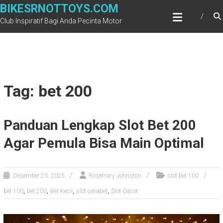
Skip
BIKESRNOTTOYS.COM
to
Club Inspiratif Bagi Anda Pecinta Motor
content
Tag: bet 200
Panduan Lengkap Slot Bet 200
Agar Pemula Bisa Main Optimal
Desember 23, 2025
Rosemary Johnston
slot bet 100
,
,
,
,
bet 100
bet 200
Bet Kecil
slot ceriabet
Slot Gacor