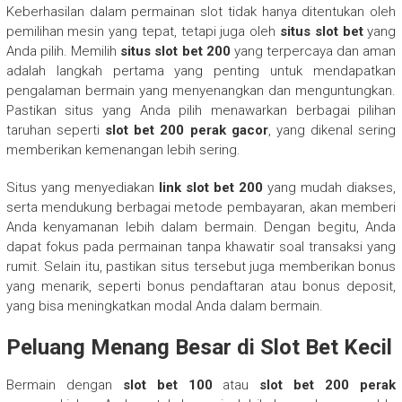
Keberhasilan dalam permainan slot tidak hanya ditentukan oleh
pemilihan mesin yang tepat, tetapi juga oleh
situs slot bet
yang
Anda pilih. Memilih
situs slot bet 200
yang terpercaya dan aman
adalah langkah pertama yang penting untuk mendapatkan
pengalaman bermain yang menyenangkan dan menguntungkan.
Pastikan situs yang Anda pilih menawarkan berbagai pilihan
taruhan seperti
slot bet 200 perak gacor
, yang dikenal sering
memberikan kemenangan lebih sering.
Situs yang menyediakan
link slot bet 200
yang mudah diakses,
serta mendukung berbagai metode pembayaran, akan memberi
Anda kenyamanan lebih dalam bermain. Dengan begitu, Anda
dapat fokus pada permainan tanpa khawatir soal transaksi yang
rumit. Selain itu, pastikan situs tersebut juga memberikan bonus
yang menarik, seperti bonus pendaftaran atau bonus deposit,
yang bisa meningkatkan modal Anda dalam bermain.
Peluang Menang Besar di Slot Bet Kecil
Bermain dengan
slot bet 100
atau
slot bet 200 perak