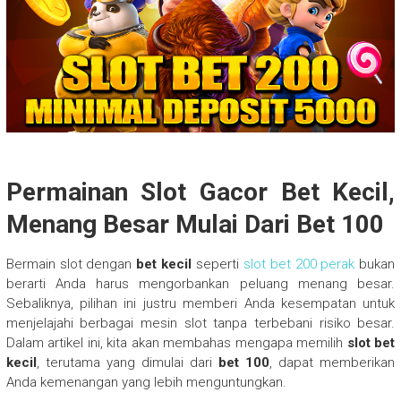
Permainan Slot Gacor Bet Kecil,
Menang Besar Mulai Dari Bet 100
Bermain slot dengan
bet kecil
seperti
slot bet 200 perak
bukan
berarti Anda harus mengorbankan peluang menang besar.
Sebaliknya, pilihan ini justru memberi Anda kesempatan untuk
menjelajahi berbagai mesin slot tanpa terbebani risiko besar.
Dalam artikel ini, kita akan membahas mengapa memilih
slot bet
kecil
, terutama yang dimulai dari
bet 100
, dapat memberikan
Anda kemenangan yang lebih menguntungkan.