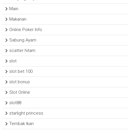
Main
Makanan
Online Poker Info
Sabung Ayam
scatter hitam
slot
slot bet 100
slot bonus
Slot Online
slot88
starlight princess
Tembak Ikan