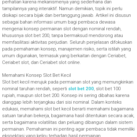
perhatian karena mekanismenya yang sederhana dan
tampilannya yang interaktif. Namun demikian, topik ini perlu
disikapi secara bijak dan bertanggung jawab. Artikel ini disusun
sebagai bahan informasi umum bagi pembaca dewasa
mengenai konsep permainan slot dengan nominal rendah,
khususnya slot bet 200, tanpa bermaksud mendorong atau
memfasilitasi aktivitas perjudian. Seluruh penjelasan difokuskan
pada pemahaman konsep, manajemen risiko, serta istilah yang
umum digunakan, termasuk yang berkaitan dengan Ceriabet,
Ceriabet slot, dan Ceriabet slot online.
Memahami Konsep Slot Bet Kecil
Slot bet kecil merujuk pada permainan slot yang memungkinkan
nominal taruhan rendah, seperti
slot bet 200
, slot bet 100
rupiah, maupun slot bet 200. Konsep ini sering dibahas karena
dianggap lebih terjangkau dari sisi nominal. Dalam konteks
edukasi, memahami slot bet kecil berarti memahami bagaimana
satuan taruhan bekerja, bagaimana hasil ditentukan secara acak,
serta bagaimana volatilitas dan peluang dibangun dalam sistem
permainan. Pemahaman ini penting agar pembaca tidak memiliki
ekspektasi yang keliru terhadap hasil permainan.