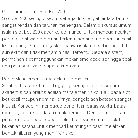
Gambaran Umum Slot Bet 200
Slot bet 200 sering disebut sebagai titik tengah antara taruhan
sangat rendah dan taruhan menengah. Dalam diskursus umum,
istilah slot bet 200 gacor kerap muncul untuk menggambarkan
persepsi bahwa permainan tertentu sedang memberikan hasil
lebih sering. Perlu ditegaskan bahwa istilah tersebut bersifat
subjektif dan tidak menjamin hasil tertentu. Secara sistem,
permainan slot menggunakan mekanisme acak, sehingga tidak
ada pola pasti yang dapat diandalkan.
Peran Manajemen Risiko dalam Permainan
Salah satu aspek terpenting yang sering dibahas secara
akademis dan praktis adalah manajemen risiko. Baik pada slot
bet kecil maupun nominal lainnya, pengelolaan batasan sangat
krusial. Konsep ini mencakup penentuan batas waktu, batas
nominal, serta kesadaran untuk berhenti. Dengan memahami
prinsip ini, pembaca dapat melihat bahwa permainan slot
bukanlah sarana untuk mencari keuntungan pasti, melainkan
bentuk hiburan yang memiliki risiko.