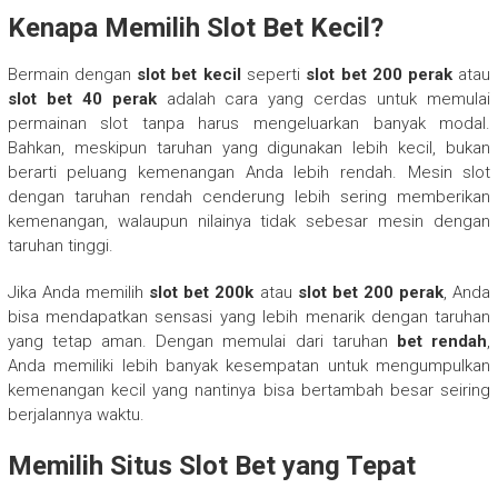
Kenapa Memilih Slot Bet Kecil?
Bermain dengan
slot bet kecil
seperti
slot bet 200 perak
atau
slot bet 40 perak
adalah cara yang cerdas untuk memulai
permainan slot tanpa harus mengeluarkan banyak modal.
Bahkan, meskipun taruhan yang digunakan lebih kecil, bukan
berarti peluang kemenangan Anda lebih rendah. Mesin slot
dengan taruhan rendah cenderung lebih sering memberikan
kemenangan, walaupun nilainya tidak sebesar mesin dengan
taruhan tinggi.
Jika Anda memilih
slot bet 200k
atau
slot bet 200 perak
, Anda
bisa mendapatkan sensasi yang lebih menarik dengan taruhan
yang tetap aman. Dengan memulai dari taruhan
bet rendah
,
Anda memiliki lebih banyak kesempatan untuk mengumpulkan
kemenangan kecil yang nantinya bisa bertambah besar seiring
berjalannya waktu.
Memilih Situs Slot Bet yang Tepat