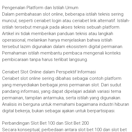
Pengenalan Platform dan Istilah Umum
Dalam pembahasan slot online, beberapa istilah teknis sering
muncul, seperti ceriabet login atau ceriabet link alternatif. Istilah-
istilah tersebut merujuk pada akses teknis sebuah platform.
Artikel ini tidak memberikan panduan teknis atau langkah
operasional, melainkan hanya menjelaskan bahwa istilah
tersebut lazim digunakan dalam ekosistem digital permainan.
Pemahaman istilah membantu pembaca mengenali konteks
pembicaraan tanpa harus terlibat langsung.
Ceriabet Slot Online dalam Perspektif Informasi
Ceriabet slot online sering dibahas sebagai contoh platform
yang menyediakan berbagai jenis permainan slot. Dari sudut
pandang informasi, yang dapat dipelajari adalah variasi tema
permainan, tampilan antarmuka, serta istilah yang digunakan.
Analisis ini berguna untuk memahami bagaimana industri hiburan
digital bekerja, bukan sebagai ajakan untuk berpartisipasi.
Perbandingan Slot Bet 100 dan Slot Bet 200
Secara konseptual, perbedaan antara slot bet 100 dan slot bet