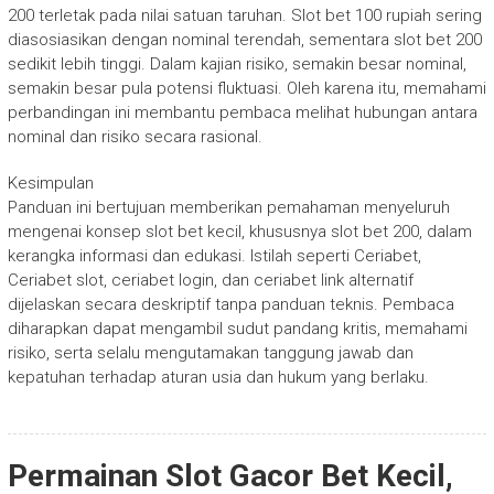
200 terletak pada nilai satuan taruhan. Slot bet 100 rupiah sering
diasosiasikan dengan nominal terendah, sementara slot bet 200
sedikit lebih tinggi. Dalam kajian risiko, semakin besar nominal,
semakin besar pula potensi fluktuasi. Oleh karena itu, memahami
perbandingan ini membantu pembaca melihat hubungan antara
nominal dan risiko secara rasional.
Kesimpulan
Panduan ini bertujuan memberikan pemahaman menyeluruh
mengenai konsep slot bet kecil, khususnya slot bet 200, dalam
kerangka informasi dan edukasi. Istilah seperti Ceriabet,
Ceriabet slot, ceriabet login, dan ceriabet link alternatif
dijelaskan secara deskriptif tanpa panduan teknis. Pembaca
diharapkan dapat mengambil sudut pandang kritis, memahami
risiko, serta selalu mengutamakan tanggung jawab dan
kepatuhan terhadap aturan usia dan hukum yang berlaku.
Permainan Slot Gacor Bet Kecil,