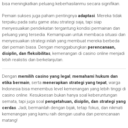
bisa meningkatkan peluang keberhasilanmu secara signifikan.
Pemain sukses juga paham pentingnya
adaptasi
. Mereka tidak
terpaku pada satu game atau strategi saja, tapi siap
menyesuaikan pendekatan tergantung kondisi permainan dan
peluang yang tersedia. Kemampuan untuk membaca situasi dan
menyesuaikan strategi inilah yang membuat mereka berbeda
dari pemain biasa. Dengan menggabungkan
perencanaan,
disiplin, dan fleksibilitas
, kemenangan di casino online menjadi
lebih realistis dan berkelanjutan.
Dengan
memilih casino yang legal
,
memahami hukum dan
etika bermain
, serta
menerapkan strategi yang tepat
, warga
Indonesia bisa menembus level kemenangan yang lebih tinggi di
casino online. Kesuksesan bukan hanya soal keberuntungan
semata, tapi juga soal
pengetahuan, disiplin, dan strategi yang
cerdas
. Jadi, bermainlah dengan bijak, tetap fokus, dan nikmati
kemenangan yang kamu raih dengan usaha dan perencanaan
matang!