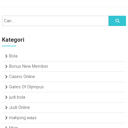
Kategori
Bola
Bonus New Member
Casino Online
Gates Of Olympus
judi bola
Judi Online
mahjong ways