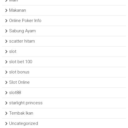
Main
Makanan
Online Poker Info
Sabung Ayam
scatter hitam
slot
slot bet 100
slot bonus
Slot Online
slot88
starlight princess
Tembak Ikan
Uncategorized