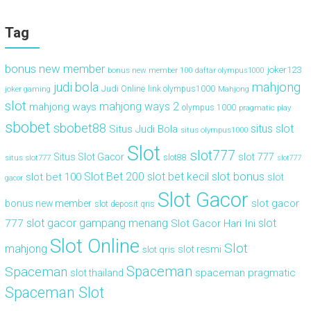
Tag
bonus new member
joker123
bonus new member 100
daftar olympus1000
judi bola
mahjong
Judi Online
joker gaming
link olympus1000
Mahjong
slot
mahjong ways 2
mahjong ways
olympus 1000
pragmatic play
sbobet
sbobet88
situs slot
Situs Judi Bola
situs olympus1000
Slot
slot777
Situs Slot Gacor
slot 777
situs slot777
slot88
slot777
Slot Bet 200
slot bet kecil
slot bonus
slot bet 100
slot
gacor
Slot Gacor
slot gacor
bonus new member
slot deposit qris
slot gacor gampang menang
slot
777
Slot Gacor Hari Ini
Slot Online
Slot
mahjong
slot qris
slot resmi
Spaceman
Spaceman
spaceman pragmatic
slot thailand
Spaceman Slot