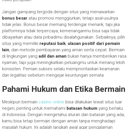
Jangan gampang tergoda dengan situs yang menawarkan
bonus besar
atau promosi menggiurkan, tetapi asal-usulnya
tidak jelas. Bonus besar memang terdengar menarik, tapi jika
platformnya tidak terpercaya, kemenanganmu bisa saja tidak
dibayarkan atau data pribadimu disalahgunakan. Sebaiknya, pilih
situs yang memiliki
reputasi baik
,
ulasan positif dari pemain
lain
, dan metode pembayaran yang aman serta cepat. Bermain
di lingkungan yang
adil dan aman
bukan hanya memberikan rasa
nyaman, tapi juga meningkatkan peluangmu untuk menang lebih
konsisten. Pemain sukses selalu memprioritaskan keamanan
dan legalitas sebelum mengejar keuntungan semata.
Pahami Hukum dan Etika Bermain
Meskipun bermain
casino online
bisa dilakukan lewat situs luar
negeri, penting untuk memahami
batasan hukum
yang berlaku
di Indonesia. Dengan mengetahui aturan dan batasan yang ada,
kamu bisa tetap bermain dengan aman tanpa menghadapi
masalah hukum. Ini adalah langkah awal agar pengalaman