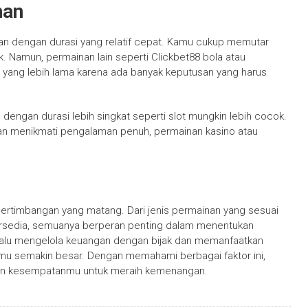
nan
kan dengan durasi yang relatif cepat. Kamu cukup memutar
. Namun, permainan lain seperti Clickbet88 bola atau
 yang lebih lama karena ada banyak keputusan yang harus
 dengan durasi lebih singkat seperti slot mungkin lebih cocok.
 dan menikmati pengalaman penuh, permainan kasino atau
timbangan yang matang. Dari jenis permainan yang sesuai
 tersedia, semuanya berperan penting dalam menentukan
elalu mengelola keuangan dengan bijak dan memanfaatkan
mu semakin besar. Dengan memahami berbagai faktor ini,
kan kesempatanmu untuk meraih kemenangan.