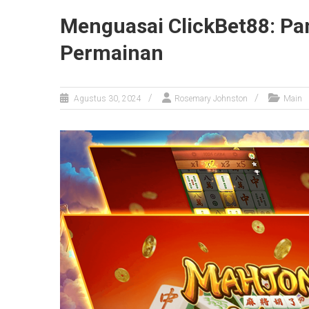
Menguasai ClickBet88: P
Permainan
Agustus 30, 2024
Rosemary Johnston
Main