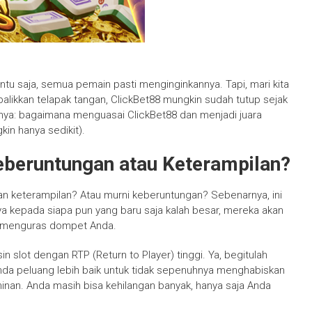
tu saja, semua pemain pasti menginginkannya. Tapi, mari kita
likkan telapak tangan, ClickBet88 mungkin sudah tutup sejak
arnya: bagaimana menguasai ClickBet88 dan menjadi juara
in hanya sedikit).
Keberuntungan atau Keterampilan?
nan keterampilan? Atau murni keberuntungan? Sebenarnya, ini
nya kepada siapa pun yang baru saja kalah besar, mereka akan
uk menguras dompet Anda.
in slot dengan RTP (Return to Player) tinggi. Ya, begitulah
nda peluang lebih baik untuk tidak sepenuhnya menghabiskan
minan. Anda masih bisa kehilangan banyak, hanya saja Anda