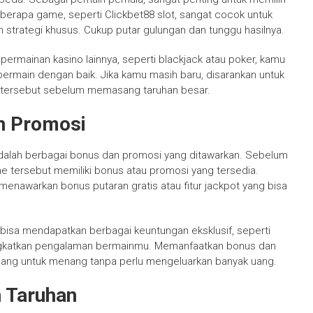
erapa game, seperti Clickbet88 slot, sangat cocok untuk
strategi khusus. Cukup putar gulungan dan tunggu hasilnya.
permainan kasino lainnya, seperti blackjack atau poker, kamu
bermain dengan baik. Jika kamu masih baru, disarankan untuk
n tersebut sebelum memasang taruhan besar.
n Promosi
adalah berbagai bonus dan promosi yang ditawarkan. Sebelum
 tersebut memiliki bonus atau promosi yang tersedia.
 menawarkan bonus putaran gratis atau fitur jackpot yang bisa
 bisa mendapatkan berbagai keuntungan eksklusif, seperti
ngkatkan pengalaman bermainmu. Memanfaatkan bonus dan
ang untuk menang tanpa perlu mengeluarkan banyak uang.
 Taruhan