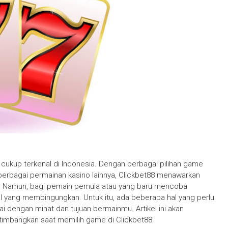
g cukup terkenal di Indonesia. Dengan berbagai pilihan game
n berbagai permainan kasino lainnya, Clickbet88 menawarkan
. Namun, bagi pemain pemula atau yang baru mencoba
al yang membingungkan. Untuk itu, ada beberapa hal yang perlu
 dengan minat dan tujuan bermainmu. Artikel ini akan
imbangkan saat memilih game di Clickbet88.