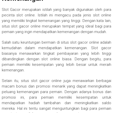
Slot Gacor merupakan istilah yang banyak digunakan oleh para
pecinta slot online. Istilah ini mengacu pada jenis slot online
yang memiliki tingkat kemenangan yang tinggi. Dengan kata lain,
situs slot gacor online merupakan tempat yang ideal bagi para
pemain yang ingin mendapatkan kemenangan dengan mudah.
Salah satu keuntungan bermain di situs slot gacor online adalah
kemudahan dalam mendapatkan kemenangan. Slot gacor
biasanya menawarkan tingkat pembayaran yang lebih tinggi
dibandingkan dengan slot online biasa. Dengan begitu, para
pemain memiliki kesempatan yang lebih besar untuk meraih
kemenangan.
Selain itu, situs slot gacor online juga menawarkan berbagai
macam bonus dan promosi menarik yang dapat meningkatkan
peluang kemenangan para pemain. Dengan adanya bonus dan
promosi ini, para pemain memiliki kesempatan untuk
mendapatkan hadiah tambahan dan meningkatkan saldo
mereka. Hal ini tentu sangat menguntungkan bagi para pemain