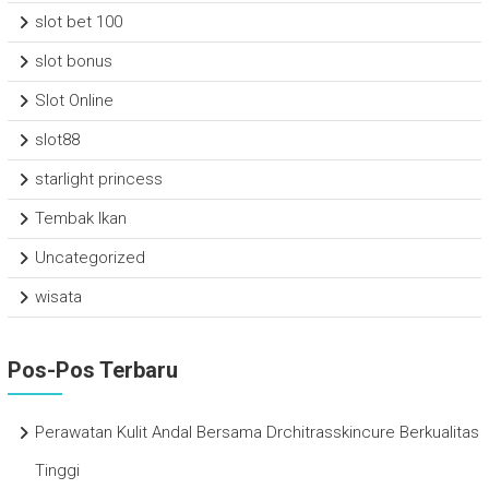
slot bet 100
slot bonus
Slot Online
slot88
starlight princess
Tembak Ikan
Uncategorized
wisata
Pos-Pos Terbaru
Perawatan Kulit Andal Bersama Drchitrasskincure Berkualitas
Tinggi