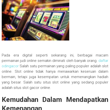
Pada era digital seperti sekarang ini, berbagai macam
permainan judi online semakin diminati oleh banyak orang.
daftar
odingacor
Salah satu permainan yang paling populer adalah slot
online. Slot online tidak hanya menawarkan keseruan dalam
bermain, tetapi juga kesempatan untuk memenangkan hadiah
yang besar. Salah satu situs slot online yang sedang populer
adalah situs slot gacor online.
Kemudahan Dalam Mendapatkan
Kemenangan