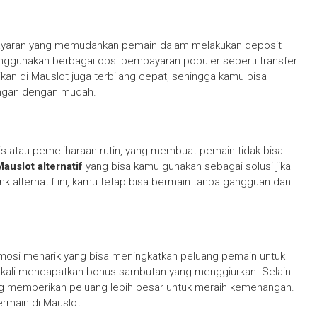
ayaran yang memudahkan pemain dalam melakukan deposit
ggunakan berbagai opsi pembayaran populer seperti transfer
rikan di Mauslot juga terbilang cepat, sehingga kamu bisa
angan dengan mudah.
s atau pemeliharaan rutin, yang membuat pemain tidak bisa
Mauslot alternatif
yang bisa kamu gunakan sebagai solusi jika
nk alternatif ini, kamu tetap bisa bermain tanpa gangguan dan
mosi menarik yang bisa meningkatkan peluang pemain untuk
g kali mendapatkan bonus sambutan yang menggiurkan. Selain
ang memberikan peluang lebih besar untuk meraih kemenangan.
rmain di Mauslot.