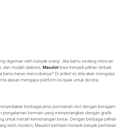
paling digemari oleh banyak orang. Jika kamu sedang mencari
n, dan mudah diakses,
Mauslot
bisa menjadi pilihan terbaik
pa kamu harus mencobanya? Di artikel ini, kita akan mengulas
serta alasan mengapa platform ini layak untuk dicoba.
 menyediakan berbagai jenis permainan slot dengan beragam
kan pengalaman bermain yang menyenangkan dengan grafik
uang untuk meraih kemenangan besar. Dengan berbagai pilihan
yang lebih modern, Mauslot berhasil menarik banyak perhatian