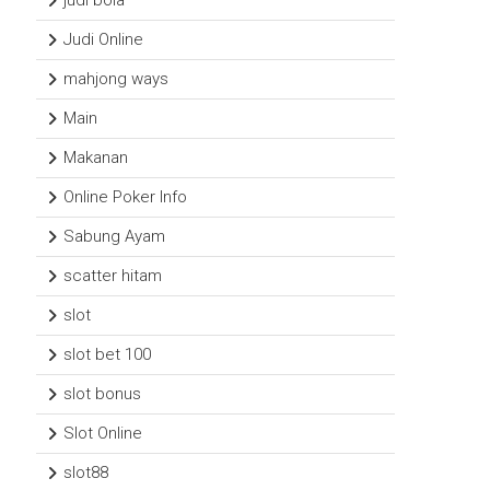
judi bola
Judi Online
mahjong ways
Main
Makanan
Online Poker Info
Sabung Ayam
scatter hitam
slot
slot bet 100
slot bonus
Slot Online
slot88