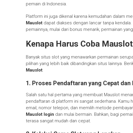
pemain di Indonesia.
Platform ini juga dikenal karena kemudahan dalam 
Mauslot
dapat diakses dengan lancar tanpa kendala. 
pemainnya, mulai dari bonus menarik, permainan yang 
Kenapa Harus Coba Mauslot
Banyak situs slot yang menawarkan permainan serup
pilihan yang lebih baik dibandingkan situs lainnya.
Mauslot
:
1.
Proses Pendaftaran yang Cepat dan
Salah satu hal pertama yang membuat Mauslot mena
pendaftaran di platform ini sangat sederhana. Kamu 
email, nomor telepon, dan memilih metode pembayara
Mauslot login
dan mulai bermain. Bahkan, bagi pemai
terasa sangat mudah dan cepat.