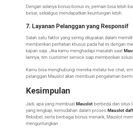
Dengan adanya bonus-bonus ini, pemain bisa lebih 
besar, sekaligus mendapatkan keuntungan lebih.
7.
Layanan Pelanggan yang Responsif
Salah satu faktor yang sering dilupakan dalam memilih
memberikan perhatian khusus pada hal ini dengan m
kapan saja. Jika kamu menghadapi masalah saat
Maus
lainnya, tim customer service siap memberikan solu
Kamu bisa menghubungi mereka melalui live chat, emai
pelanggan Mauslot akan membuat pengalaman berm
Kesimpulan
Jadi, apa yang membuat
Mauslot
berbeda dari situs 
yang lengkap, kemudahan dalam proses
Mauslot daf
fleksibel, serta berbagai bonus menarik, Mauslot m
menguntungkan.