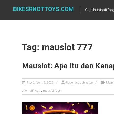
Skip
to
BIKESRNOTTOYS.COM
Club Inspiratif Ba
content
Tag: mauslot 777
Mauslot: Apa Itu dan Ken
November 15, 2025
Rosemary Johnston
Main
,
alternatif login
mauslot login