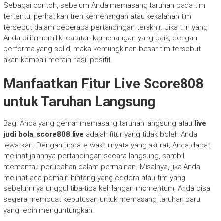
Sebagai contoh, sebelum Anda memasang taruhan pada tim
tertentu, perhatikan tren kemenangan atau kekalahan tim
tersebut dalam beberapa pertandingan terakhir. Jika tim yang
Anda pilih memiliki catatan kemenangan yang baik, dengan
performa yang solid, maka kemungkinan besar tim tersebut
akan kembali meraih hasil positif.
Manfaatkan Fitur Live Score808
untuk Taruhan Langsung
Bagi Anda yang gemar memasang taruhan langsung atau
live
judi bola
,
score808 live
adalah fitur yang tidak boleh Anda
lewatkan. Dengan update waktu nyata yang akurat, Anda dapat
melihat jalannya pertandingan secara langsung, sambil
memantau perubahan dalam permainan. Misalnya, jika Anda
melihat ada pemain bintang yang cedera atau tim yang
sebelumnya unggul tiba-tiba kehilangan momentum, Anda bisa
segera membuat keputusan untuk memasang taruhan baru
yang lebih menguntungkan.