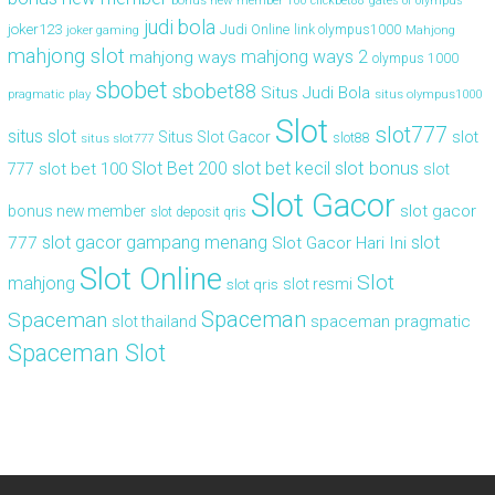
clickbet88
gates of olympus
judi bola
joker123
Judi Online
joker gaming
link olympus1000
Mahjong
mahjong slot
mahjong ways 2
mahjong ways
olympus 1000
sbobet
sbobet88
Situs Judi Bola
pragmatic play
situs olympus1000
Slot
slot777
situs slot
Situs Slot Gacor
slot
situs slot777
slot88
Slot Bet 200
slot bet kecil
slot bonus
slot bet 100
777
slot
Slot Gacor
slot gacor
bonus new member
slot deposit qris
slot gacor gampang menang
slot
777
Slot Gacor Hari Ini
Slot Online
Slot
mahjong
slot qris
slot resmi
Spaceman
Spaceman
spaceman pragmatic
slot thailand
Spaceman Slot