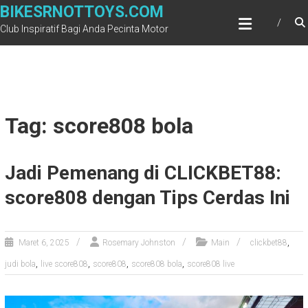
Skip
BIKESRNOTTOYS.COM
to
Club Inspiratif Bagi Anda Pecinta Motor
content
Tag: score808 bola
Jadi Pemenang di CLICKBET88:
score808 dengan Tips Cerdas Ini
,
Maret 6, 2025
Rosemary Johnston
Main
clickbet88
,
,
,
,
judi bola
live score808
score808
score808 bola
score808 live