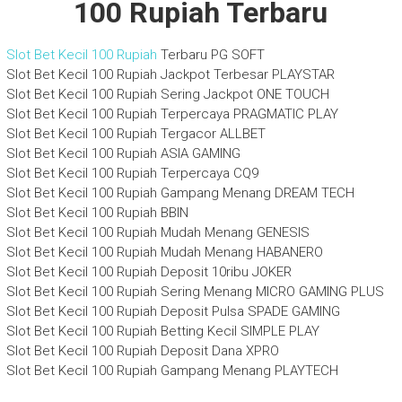
100 Rupiah Terbaru
Slot Bet Kecil 100 Rupiah
Terbaru PG SOFT
Slot Bet Kecil 100 Rupiah Jackpot Terbesar PLAYSTAR
Slot Bet Kecil 100 Rupiah Sering Jackpot ONE TOUCH
Slot Bet Kecil 100 Rupiah Terpercaya PRAGMATIC PLAY
Slot Bet Kecil 100 Rupiah Tergacor ALLBET
Slot Bet Kecil 100 Rupiah ASIA GAMING
Slot Bet Kecil 100 Rupiah Terpercaya CQ9
Slot Bet Kecil 100 Rupiah Gampang Menang DREAM TECH
Slot Bet Kecil 100 Rupiah BBIN
Slot Bet Kecil 100 Rupiah Mudah Menang GENESIS
Slot Bet Kecil 100 Rupiah Mudah Menang HABANERO
Slot Bet Kecil 100 Rupiah Deposit 10ribu JOKER
Slot Bet Kecil 100 Rupiah Sering Menang MICRO GAMING PLUS
Slot Bet Kecil 100 Rupiah Deposit Pulsa SPADE GAMING
Slot Bet Kecil 100 Rupiah Betting Kecil SIMPLE PLAY
Slot Bet Kecil 100 Rupiah Deposit Dana XPRO
Slot Bet Kecil 100 Rupiah Gampang Menang PLAYTECH