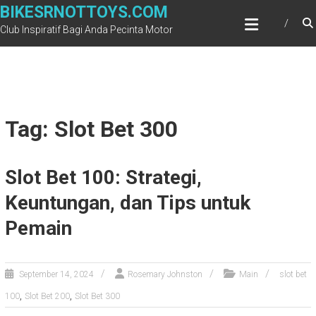
Skip
BIKESRNOTTOYS.COM
to
Club Inspiratif Bagi Anda Pecinta Motor
content
Tag: Slot Bet 300
Slot Bet 100: Strategi,
Keuntungan, dan Tips untuk
Pemain
September 14, 2024
Rosemary Johnston
Main
slot bet
,
,
100
Slot Bet 200
Slot Bet 300