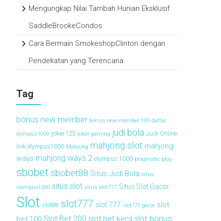
Mengungkap Nilai Tambah Hunian Eksklusif
SaddleBrookeCondos
Cara Bermain SmokeshopClinton dengan
Pendekatan yang Terencana
Tag
bonus new member
bonus new member 100
daftar
judi bola
joker123
Judi Online
joker gaming
olympus1000
mahjong slot
mahjong
link olympus1000
Mahjong
mahjong ways 2
ways
olympus 1000
pragmatic play
sbobet
sbobet88
Situs Judi Bola
situs
situs slot
Situs Slot Gacor
olympus1000
situs slot777
Slot
slot777
slot
slot 777
slot88
slot777 gacor
Slot Bet 200
slot bet kecil
slot bonus
bet 100