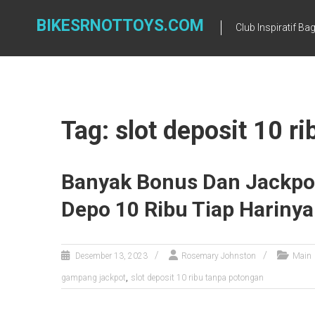
Skip
to
BIKESRNOTTOYS.COM
Club Inspiratif Ba
content
Tag: slot deposit 10 r
Banyak Bonus Dan Jackpot
Depo 10 Ribu Tiap Harinya
Desember 13, 2023
Rosemary Johnston
Main
,
gampang jackpot
slot deposit 10 ribu tanpa potongan