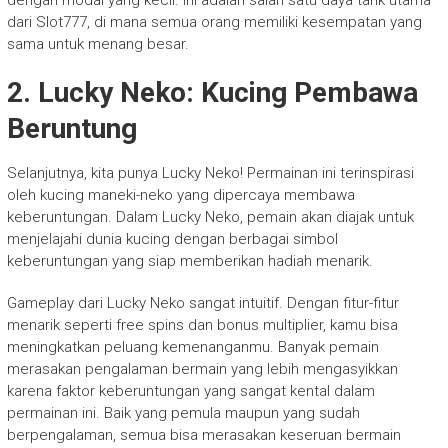
dengan modal yang kecil. Ini adalah salah satu daya tarik utama
dari Slot777, di mana semua orang memiliki kesempatan yang
sama untuk menang besar.
2. Lucky Neko: Kucing Pembawa
Beruntung
Selanjutnya, kita punya Lucky Neko! Permainan ini terinspirasi
oleh kucing maneki-neko yang dipercaya membawa
keberuntungan. Dalam Lucky Neko, pemain akan diajak untuk
menjelajahi dunia kucing dengan berbagai simbol
keberuntungan yang siap memberikan hadiah menarik.
Gameplay dari Lucky Neko sangat intuitif. Dengan fitur-fitur
menarik seperti free spins dan bonus multiplier, kamu bisa
meningkatkan peluang kemenanganmu. Banyak pemain
merasakan pengalaman bermain yang lebih mengasyikkan
karena faktor keberuntungan yang sangat kental dalam
permainan ini. Baik yang pemula maupun yang sudah
berpengalaman, semua bisa merasakan keseruan bermain