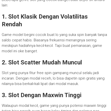
lain:
1. Slot Klasik Dengan Volatilitas
Rendah
Game model begini cocok buat lo yang suka spin banyak tanpa
saldo cepat habis. Biasanya frekuensi menangnya sering
meskipun hadiahnya kecil-kecil. Tapi buat pemanasan, game
model ini oke banget.
2. Slot Scatter Mudah Muncul
Slot yang punya fitur free spin gampang muncul selalu jadi
incaran. Dengan modal receh, lo bisa dapetin spin gratis yang
nilainya bisa berkali-kali lipat dari modal masuk.
3. Slot Dengan Maxwin Tinggi
Walaupun modal kecil, game yang punya potensi maxwin tinggi