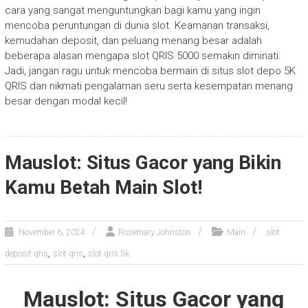
cara yang sangat menguntungkan bagi kamu yang ingin
mencoba peruntungan di dunia slot. Keamanan transaksi,
kemudahan deposit, dan peluang menang besar adalah
beberapa alasan mengapa slot QRIS 5000 semakin diminati.
Jadi, jangan ragu untuk mencoba bermain di situs slot depo 5K
QRIS dan nikmati pengalaman seru serta kesempatan menang
besar dengan modal kecil!
Mauslot: Situs Gacor yang Bikin
Kamu Betah Main Slot!
November 6, 2024
Rosemary Johnston
Main
slot
,
,
deposit qris
slot qris
slot qris 5k
Mauslot: Situs Gacor yang