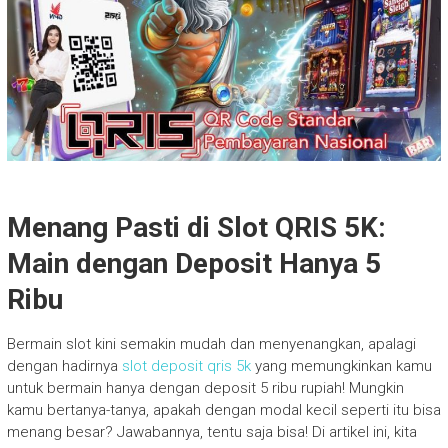
Menang Pasti di Slot QRIS 5K:
Main dengan Deposit Hanya 5
Ribu
Bermain slot kini semakin mudah dan menyenangkan, apalagi
dengan hadirnya
slot deposit qris 5k
yang memungkinkan kamu
untuk bermain hanya dengan deposit 5 ribu rupiah! Mungkin
kamu bertanya-tanya, apakah dengan modal kecil seperti itu bisa
menang besar? Jawabannya, tentu saja bisa! Di artikel ini, kita