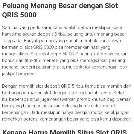
Peluang Menang Besar dengan Slot
QRIS 5000
Satu hal yang perlu kamu tahu adalah bahwa meskipun kamu
hanya melakukan deposit 5 ribu, peluang untuk menang besar
tetap ada. Banyak pemain yang sudah membuktikan bahwa
bermain di slot QRIS 5000 bisa memberikan hasil yang
mengejutkan. Situs slot depo 5K QRIS sering kali menyediakan
bonus dan fitur-fitur menarik yang bisa meningkatkan peluang
menang, seperti putaran gratis, multiplikator kemenangan, dan
jackpot progresif.
Dengan memilih slot deposit QRIS 5 ribu, kamu bisa memilih dari
berbagai permainan slot dengan potensi hadiah besar. Selain
itu, beberapa situs juga menawarkan promo khusus bagi pemain
baru yang bisa meningkatkan peluang kamu untuk meraih
kemenangan. Jadi, meskipun hanya dengan modal kecil, jangan
remehkan potensi kemenangan besar yang bisa kamu dapatkan.
Kenapa Harus Memilih Situs Slot QRIS