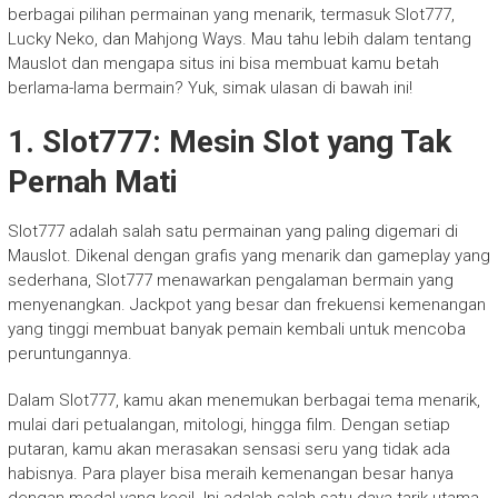
berbagai pilihan permainan yang menarik, termasuk Slot777,
Lucky Neko, dan Mahjong Ways. Mau tahu lebih dalam tentang
Mauslot dan mengapa situs ini bisa membuat kamu betah
berlama-lama bermain? Yuk, simak ulasan di bawah ini!
1. Slot777: Mesin Slot yang Tak
Pernah Mati
Slot777 adalah salah satu permainan yang paling digemari di
Mauslot. Dikenal dengan grafis yang menarik dan gameplay yang
sederhana, Slot777 menawarkan pengalaman bermain yang
menyenangkan. Jackpot yang besar dan frekuensi kemenangan
yang tinggi membuat banyak pemain kembali untuk mencoba
peruntungannya.
Dalam Slot777, kamu akan menemukan berbagai tema menarik,
mulai dari petualangan, mitologi, hingga film. Dengan setiap
putaran, kamu akan merasakan sensasi seru yang tidak ada
habisnya. Para player bisa meraih kemenangan besar hanya