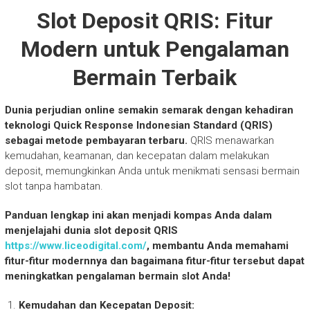
Slot Deposit QRIS: Fitur
Modern untuk Pengalaman
Bermain Terbaik
Dunia perjudian online semakin semarak dengan kehadiran
teknologi Quick Response Indonesian Standard (QRIS)
sebagai metode pembayaran terbaru.
QRIS menawarkan
kemudahan, keamanan, dan kecepatan dalam melakukan
deposit, memungkinkan Anda untuk menikmati sensasi bermain
slot tanpa hambatan.
Panduan lengkap ini akan menjadi kompas Anda dalam
menjelajahi dunia slot deposit QRIS
https://www.liceodigital.com/
, membantu Anda memahami
fitur-fitur modernnya dan bagaimana fitur-fitur tersebut dapat
meningkatkan pengalaman bermain slot Anda!
Kemudahan dan Kecepatan Deposit: