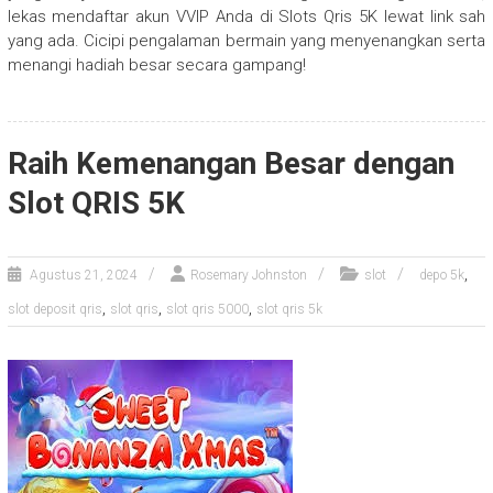
lekas mendaftar akun VVIP Anda di Slots Qris 5K lewat link sah
yang ada. Cicipi pengalaman bermain yang menyenangkan serta
menangi hadiah besar secara gampang!
Raih Kemenangan Besar dengan
Slot QRIS 5K
,
Agustus 21, 2024
Rosemary Johnston
slot
depo 5k
,
,
,
slot deposit qris
slot qris
slot qris 5000
slot qris 5k