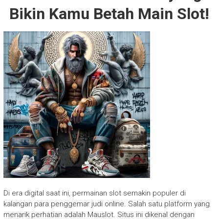
Bikin Kamu Betah Main Slot!
Di era digital saat ini, permainan slot semakin populer di
kalangan para penggemar judi online. Salah satu platform yang
menarik perhatian adalah Mauslot. Situs ini dikenal dengan