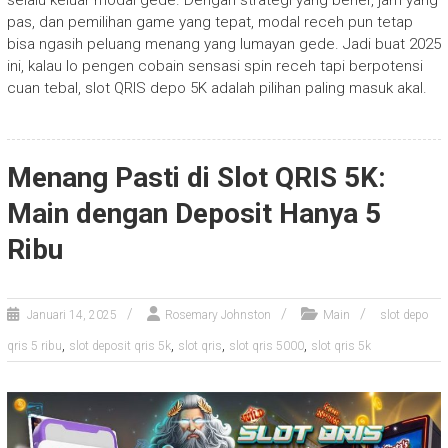
selalu keluar modal gede. Dengan strategi yang bener, jam yang
pas, dan pemilihan game yang tepat, modal receh pun tetap
bisa ngasih peluang menang yang lumayan gede. Jadi buat 2025
ini, kalau lo pengen cobain sensasi spin receh tapi berpotensi
cuan tebal, slot QRIS depo 5K adalah pilihan paling masuk akal.
Menang Pasti di Slot QRIS 5K:
Main dengan Deposit Hanya 5
Ribu
Januari 14, 2025
Rosemary Johnston
Main
slot depo
,
,
,
,
qris 5 ribu
slot deposit qris 5k
slot qris
slot qris 5000
slot qris 5k