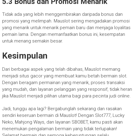
5.3 Bonus dan Promosi Menarik
Tidak ada yang lebih menggembirakan daripada bonus dan
promosi yang melimpah. Mauslot sering mengadakan promosi
yang menarik untuk menarik pemain baru dan menjaga loyalitas
pemain lama. Dengan memanfaatkan bonus ini, kesempatan
untuk menang semakin besar.
Kesimpulan
Dari berbagai aspek yang telah dibahas, Mauslot memang
menjadi situs gacor yang membuat kamu betah bermain slot.
Dengan beragam permainan yang menarik, proses transaksi
yang mudah, dan layanan pelanggan yang responsif, tidak heran
jika Mauslot menjadi pilihan utama bagi para pecinta judi online.
Jadi, tunggu apa lagi? Bergabunglah sekarang dan rasakan
sendiri keseruan bermain di Mauslot! Dengan Slot777, Lucky
Neko, Mahjong Ways, dan layanan SBOBET, kamu pasti akan
menemukan pengalaman bermain yang tidak terlupakan!
Selamat bermain dan semoga keberuntungan selalu