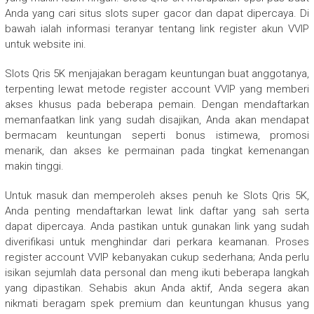
Anda yang cari situs slots super gacor dan dapat dipercaya. Di
bawah ialah informasi teranyar tentang link register akun VVIP
untuk website ini.
Slots Qris 5K menjajakan beragam keuntungan buat anggotanya,
terpenting lewat metode register account VVIP yang memberi
akses khusus pada beberapa pemain. Dengan mendaftarkan
memanfaatkan link yang sudah disajikan, Anda akan mendapat
bermacam keuntungan seperti bonus istimewa, promosi
menarik, dan akses ke permainan pada tingkat kemenangan
makin tinggi.
Untuk masuk dan memperoleh akses penuh ke Slots Qris 5K,
Anda penting mendaftarkan lewat link daftar yang sah serta
dapat dipercaya. Anda pastikan untuk gunakan link yang sudah
diverifikasi untuk menghindar dari perkara keamanan. Proses
register account VVIP kebanyakan cukup sederhana; Anda perlu
isikan sejumlah data personal dan meng ikuti beberapa langkah
yang dipastikan. Sehabis akun Anda aktif, Anda segera akan
nikmati beragam spek premium dan keuntungan khusus yang