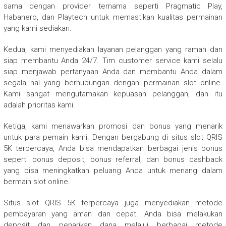
sama dengan provider ternama seperti Pragmatic Play,
Habanero, dan Playtech untuk memastikan kualitas permainan
yang kami sediakan.
Kedua, kami menyediakan layanan pelanggan yang ramah dan
siap membantu Anda 24/7. Tim customer service kami selalu
siap menjawab pertanyaan Anda dan membantu Anda dalam
segala hal yang berhubungan dengan permainan slot online.
Kami sangat mengutamakan kepuasan pelanggan, dan itu
adalah prioritas kami.
Ketiga, kami menawarkan promosi dan bonus yang menarik
untuk para pemain kami. Dengan bergabung di situs slot QRIS
5K terpercaya, Anda bisa mendapatkan berbagai jenis bonus
seperti bonus deposit, bonus referral, dan bonus cashback
yang bisa meningkatkan peluang Anda untuk menang dalam
bermain slot online.
Situs slot QRIS 5K terpercaya juga menyediakan metode
pembayaran yang aman dan cepat. Anda bisa melakukan
deposit dan penarikan dana melalui berbagai metode