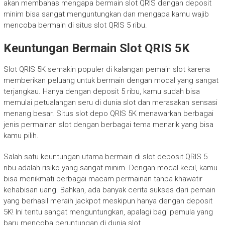
akan membahas mengapa bermain slot QRIS dengan deposit
minim bisa sangat menguntungkan dan mengapa kamu wajib
mencoba bermain di situs slot QRIS 5 ribu.
Keuntungan Bermain Slot QRIS 5K
Slot QRIS 5K semakin populer di kalangan pemain slot karena
memberikan peluang untuk bermain dengan modal yang sangat
terjangkau. Hanya dengan deposit 5 ribu, kamu sudah bisa
memulai petualangan seru di dunia slot dan merasakan sensasi
menang besar. Situs slot depo QRIS 5K menawarkan berbagai
jenis permainan slot dengan berbagai tema menarik yang bisa
kamu pilih.
Salah satu keuntungan utama bermain di slot deposit QRIS 5
ribu adalah risiko yang sangat minim. Dengan modal kecil, kamu
bisa menikmati berbagai macam permainan tanpa khawatir
kehabisan uang. Bahkan, ada banyak cerita sukses dari pemain
yang berhasil meraih jackpot meskipun hanya dengan deposit
5K! Ini tentu sangat menguntungkan, apalagi bagi pemula yang
baru mencoba peruntungan di dunia slot.