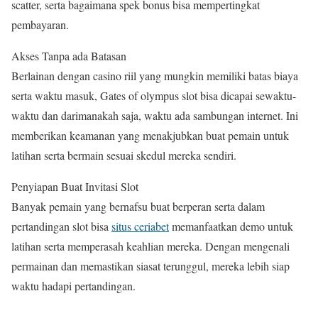
scatter, serta bagaimana spek bonus bisa mempertingkat
pembayaran.
Akses Tanpa ada Batasan
Berlainan dengan casino riil yang mungkin memiliki batas biaya
serta waktu masuk, Gates of olympus slot bisa dicapai sewaktu-
waktu dan darimanakah saja, waktu ada sambungan internet. Ini
memberikan keamanan yang menakjubkan buat pemain untuk
latihan serta bermain sesuai skedul mereka sendiri.
Penyiapan Buat Invitasi Slot
Banyak pemain yang bernafsu buat berperan serta dalam
pertandingan slot bisa
situs ceriabet
memanfaatkan demo untuk
latihan serta memperasah keahlian mereka. Dengan mengenali
permainan dan memastikan siasat terunggul, mereka lebih siap
waktu hadapi pertandingan.