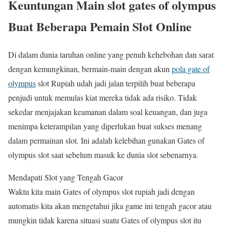
Keuntungan Main slot gates of olympus
Buat Beberapa Pemain Slot Online
Di dalam dunia taruhan online yang penuh kehebohan dan sarat
dengan kemungkinan, bermain-main dengan akun
pola gate of
olympus
slot Rupiah udah jadi jalan terpilih buat beberapa
penjudi untuk memulas kiat mereka tidak ada risiko. Tidak
sekedar menjajakan keamanan dalam soal keuangan, dan juga
menimpa keterampilan yang diperlukan buat sukses menang
dalam permainan slot. Ini adalah kelebihan gunakan Gates of
olympus slot saat sebelum masuk ke dunia slot sebenarnya.
Mendapati Slot yang Tengah Gacor
Waktu kita main Gates of olympus slot rupiah jadi dengan
automatis kita akan mengetahui jika game ini tengah gacor atau
mungkin tidak karena situasi suatu Gates of olympus slot itu