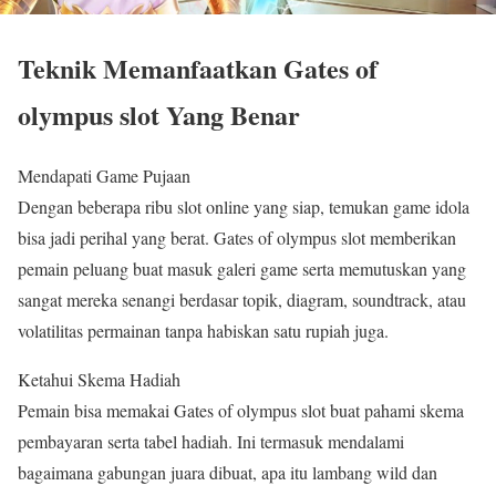
Teknik Memanfaatkan Gates of
olympus slot Yang Benar
Mendapati Game Pujaan
Dengan beberapa ribu slot online yang siap, temukan game idola
bisa jadi perihal yang berat. Gates of olympus slot memberikan
pemain peluang buat masuk galeri game serta memutuskan yang
sangat mereka senangi berdasar topik, diagram, soundtrack, atau
volatilitas permainan tanpa habiskan satu rupiah juga.
Ketahui Skema Hadiah
Pemain bisa memakai Gates of olympus slot buat pahami skema
pembayaran serta tabel hadiah. Ini termasuk mendalami
bagaimana gabungan juara dibuat, apa itu lambang wild dan