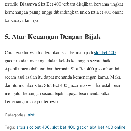
tertarik. Biasanya Slot Bet 400 terbaru disajikan bersama tingkat
kemenangan paling tinggi dibandingkan link Slot Bet 400 online
terpercaya lainnya.
5. Atur Keuangan Dengan Bijak
Cara terakhir wajib diterapkan saat bermain judi
slot bet 400
gacor mudah menang adalah kelola keuangan secara baik.
Apabila memulaih taruhan bermain Slot Bet 400 gacor hari ini
secara asal asalan itu dapat menunda kemenangan kamu. Maka
dari itu member situs Slot Bet 400 gacor maxwin haruslah bisa
mengatur keuangan secara bijak supaya bisa mendapatkan
kemenangan jackpot terbesar.
Categories:
slot
Tags:
situs slot bet 400
,
slot bet 400 gacor
,
slot bet 400 online