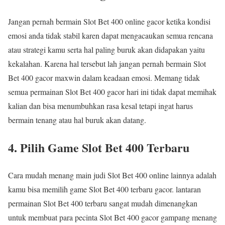
Jangan pernah bermain Slot Bet 400 online gacor ketika kondisi
emosi anda tidak stabil karen dapat mengacaukan semua rencana
atau strategi kamu serta hal paling buruk akan didapakan yaitu
kekalahan. Karena hal tersebut lah jangan pernah bermain Slot
Bet 400 gacor maxwin dalam keadaan emosi. Memang tidak
semua permainan Slot Bet 400 gacor hari ini tidak dapat memihak
kalian dan bisa menumbuhkan rasa kesal tetapi ingat harus
bermain tenang atau hal buruk akan datang.
4. Pilih Game Slot Bet 400 Terbaru
Cara mudah menang main judi Slot Bet 400 online lainnya adalah
kamu bisa memilih game Slot Bet 400 terbaru gacor. lantaran
permainan Slot Bet 400 terbaru sangat mudah dimenangkan
untuk membuat para pecinta Slot Bet 400 gacor gampang menang