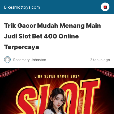
Bikesrnottoys.com
Trik Gacor Mudah Menang Main
Judi Slot Bet 400 Online
Terpercaya
Rosemary Johnston
2 tahun ago