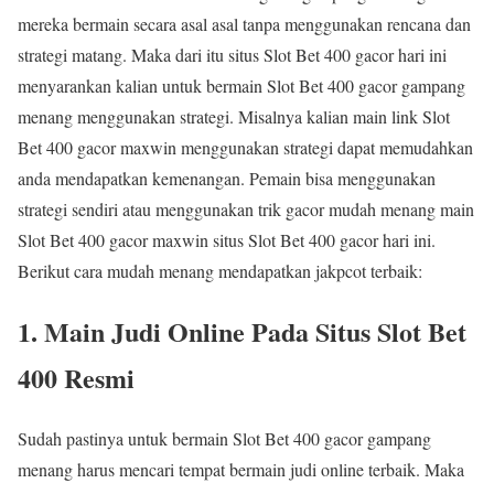
mereka bermain secara asal asal tanpa menggunakan rencana dan
strategi matang. Maka dari itu situs Slot Bet 400 gacor hari ini
menyarankan kalian untuk bermain Slot Bet 400 gacor gampang
menang menggunakan strategi. Misalnya kalian main link Slot
Bet 400 gacor maxwin menggunakan strategi dapat memudahkan
anda mendapatkan kemenangan. Pemain bisa menggunakan
strategi sendiri atau menggunakan trik gacor mudah menang main
Slot Bet 400 gacor maxwin situs Slot Bet 400 gacor hari ini.
Berikut cara mudah menang mendapatkan jakpcot terbaik:
1. Main Judi Online Pada Situs Slot Bet
400 Resmi
Sudah pastinya untuk bermain Slot Bet 400 gacor gampang
menang harus mencari tempat bermain judi online terbaik. Maka