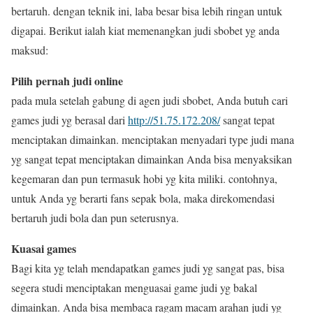
bertaruh. dengan teknik ini, laba besar bisa lebih ringan untuk
digapai. Berikut ialah kiat memenangkan judi sbobet yg anda
maksud:
Pilih pernah judi online
pada mula setelah gabung di agen judi sbobet, Anda butuh cari
games judi yg berasal dari
http://51.75.172.208/
sangat tepat
menciptakan dimainkan. menciptakan menyadari type judi mana
yg sangat tepat menciptakan dimainkan Anda bisa menyaksikan
kegemaran dan pun termasuk hobi yg kita miliki. contohnya,
untuk Anda yg berarti fans sepak bola, maka direkomendasi
bertaruh judi bola dan pun seterusnya.
Kuasai games
Bagi kita yg telah mendapatkan games judi yg sangat pas, bisa
segera studi menciptakan menguasai game judi yg bakal
dimainkan. Anda bisa membaca ragam macam arahan judi yg