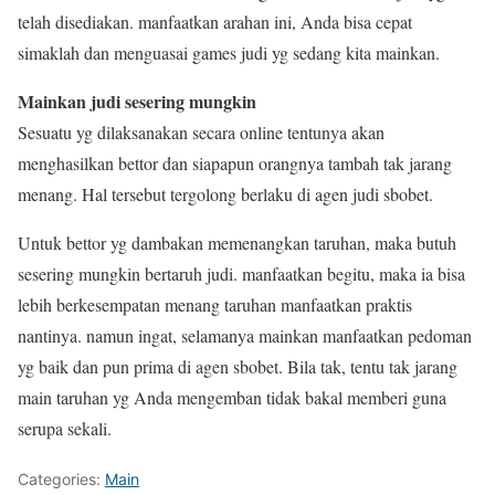
telah disediakan. manfaatkan arahan ini, Anda bisa cepat
simaklah dan menguasai games judi yg sedang kita mainkan.
Mainkan judi sesering mungkin
Sesuatu yg dilaksanakan secara online tentunya akan
menghasilkan bettor dan siapapun orangnya tambah tak jarang
menang. Hal tersebut tergolong berlaku di agen judi sbobet.
Untuk bettor yg dambakan memenangkan taruhan, maka butuh
sesering mungkin bertaruh judi. manfaatkan begitu, maka ia bisa
lebih berkesempatan menang taruhan manfaatkan praktis
nantinya. namun ingat, selamanya mainkan manfaatkan pedoman
yg baik dan pun prima di agen sbobet. Bila tak, tentu tak jarang
main taruhan yg Anda mengemban tidak bakal memberi guna
serupa sekali.
Categories:
Main