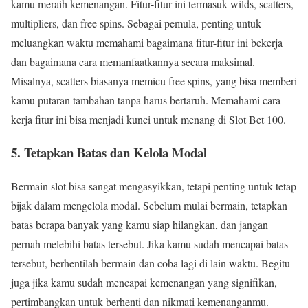
kamu meraih kemenangan. Fitur-fitur ini termasuk wilds, scatters,
multipliers, dan free spins. Sebagai pemula, penting untuk
meluangkan waktu memahami bagaimana fitur-fitur ini bekerja
dan bagaimana cara memanfaatkannya secara maksimal.
Misalnya, scatters biasanya memicu free spins, yang bisa memberi
kamu putaran tambahan tanpa harus bertaruh. Memahami cara
kerja fitur ini bisa menjadi kunci untuk menang di Slot Bet 100.
5.
Tetapkan Batas dan Kelola Modal
Bermain slot bisa sangat mengasyikkan, tetapi penting untuk tetap
bijak dalam mengelola modal. Sebelum mulai bermain, tetapkan
batas berapa banyak yang kamu siap hilangkan, dan jangan
pernah melebihi batas tersebut. Jika kamu sudah mencapai batas
tersebut, berhentilah bermain dan coba lagi di lain waktu. Begitu
juga jika kamu sudah mencapai kemenangan yang signifikan,
pertimbangkan untuk berhenti dan nikmati kemenanganmu.