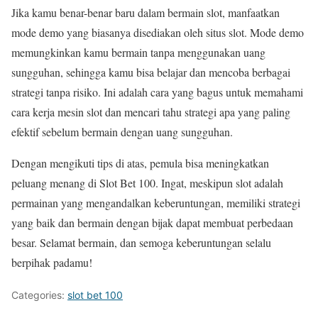
Jika kamu benar-benar baru dalam bermain slot, manfaatkan
mode demo yang biasanya disediakan oleh situs slot. Mode demo
memungkinkan kamu bermain tanpa menggunakan uang
sungguhan, sehingga kamu bisa belajar dan mencoba berbagai
strategi tanpa risiko. Ini adalah cara yang bagus untuk memahami
cara kerja mesin slot dan mencari tahu strategi apa yang paling
efektif sebelum bermain dengan uang sungguhan.
Dengan mengikuti tips di atas, pemula bisa meningkatkan
peluang menang di Slot Bet 100. Ingat, meskipun slot adalah
permainan yang mengandalkan keberuntungan, memiliki strategi
yang baik dan bermain dengan bijak dapat membuat perbedaan
besar. Selamat bermain, dan semoga keberuntungan selalu
berpihak padamu!
Categories:
slot bet 100