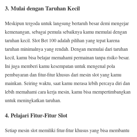
3.
Mulai dengan Taruhan Kecil
Meskipun tergoda untuk langsung bertaruh besar demi mengejar
kemenangan, sebagai pemula sebaiknya kamu memulai dengan
taruhan kecil. Slot Bet 100 adalah pilihan yang tepat karena
taruhan minimalnya yang rendah. Dengan memulai dari taruhan
kecil, kamu bisa belajar memahami permainan tanpa risiko besar.
Ini juga memberi kamu kesempatan untuk mengenal pola
pembayaran dan fitur-fitur khusus dari mesin slot yang kamu
mainkan. Seiring waktu, saat kamu merasa lebih percaya diri dan
lebih memahami cara kerja mesin, kamu bisa mempertimbangkan
untuk meningkatkan taruhan.
4.
Pelajari Fitur-Fitur Slot
Setiap mesin slot memiliki fitur-fitur khusus yang bisa membantu