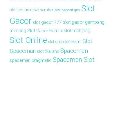
Slot
slot bonus new member
slot deposit qris
Gacor
slot gacor gampang
slot gacor 777
menang
slot mahjong
Slot Gacor Hari Ini
Slot Online
Slot
slot qris
slot resmi
Spaceman
Spaceman
slot thailand
Spaceman Slot
spaceman pragmatic