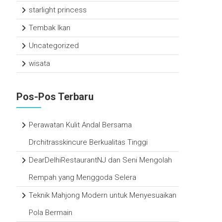
starlight princess
Tembak Ikan
Uncategorized
wisata
Pos-Pos Terbaru
Perawatan Kulit Andal Bersama
Drchitrasskincure Berkualitas Tinggi
DearDelhiRestaurantNJ dan Seni Mengolah
Rempah yang Menggoda Selera
Teknik Mahjong Modern untuk Menyesuaikan
Pola Bermain