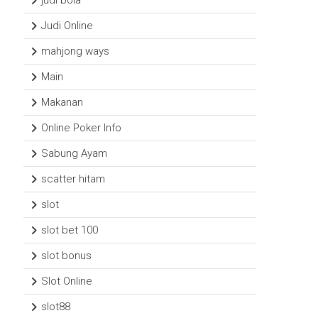
judi bola
Judi Online
mahjong ways
Main
Makanan
Online Poker Info
Sabung Ayam
scatter hitam
slot
slot bet 100
slot bonus
Slot Online
slot88