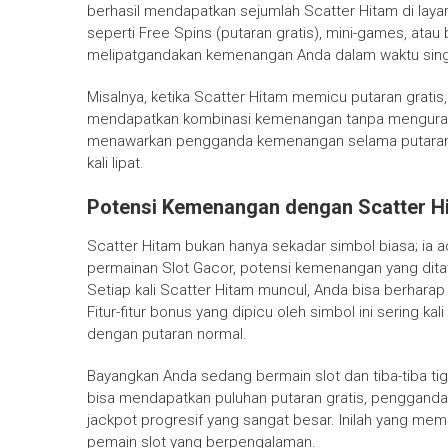
berhasil mendapatkan sejumlah Scatter Hitam di layar,
seperti Free Spins (putaran gratis), mini-games, atau
melipatgandakan kemenangan Anda dalam waktu sing
Misalnya, ketika Scatter Hitam memicu putaran grati
mendapatkan kombinasi kemenangan tanpa mengurang
menawarkan pengganda kemenangan selama putaran gra
kali lipat.
Potensi Kemenangan dengan Scatter H
Scatter Hitam bukan hanya sekadar simbol biasa; ia
permainan Slot Gacor, potensi kemenangan yang dita
Setiap kali Scatter Hitam muncul, Anda bisa berhara
Fitur-fitur bonus yang dipicu oleh simbol ini sering k
dengan putaran normal.
Bayangkan Anda sedang bermain slot dan tiba-tiba tiga
bisa mendapatkan puluhan putaran gratis, penggan
jackpot progresif yang sangat besar. Inilah yang mem
pemain slot yang berpengalaman.