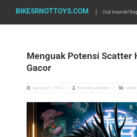
Skip
to
BIKESRNOTTOYS.COM
Club Inspiratif Ba
content
Menguak Potensi Scatter 
Gacor
Agustus 21, 2024
Rosemary Johnston
scatter