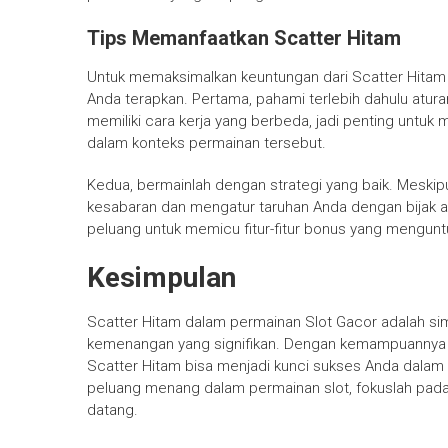
Tips Memanfaatkan Scatter Hitam
Untuk memaksimalkan keuntungan dari Scatter Hitam 
Anda terapkan. Pertama, pahami terlebih dahulu atur
memiliki cara kerja yang berbeda, jadi penting unt
dalam konteks permainan tersebut.
Kedua, bermainlah dengan strategi yang baik. Meskip
kesabaran dan mengatur taruhan Anda dengan bijak
peluang untuk memicu fitur-fitur bonus yang mengun
Kesimpulan
Scatter Hitam dalam permainan Slot Gacor adalah s
kemenangan yang signifikan. Dengan kemampuannya 
Scatter Hitam bisa menjadi kunci sukses Anda dalam m
peluang menang dalam permainan slot, fokuslah pad
datang.